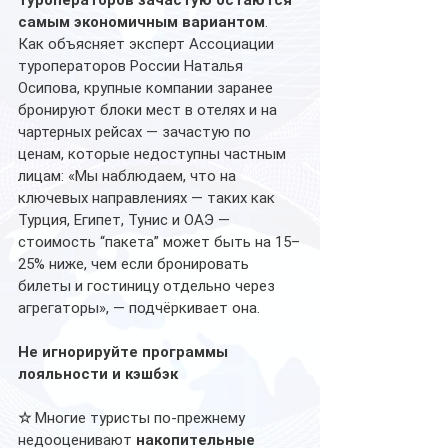
туроператоров зачастую остаются 
самым экономичным вариантом
. 
Как объясняет эксперт Ассоциации 
туроператоров России Наталья 
Осипова, крупные компании заранее 
бронируют блоки мест в отелях и на 
чартерных рейсах — зачастую по 
ценам, которые недоступны частным 
лицам: «Мы наблюдаем, что на 
ключевых направлениях — таких как 
Турция, Египет, Тунис и ОАЭ — 
стоимость “пакета” может быть на 15–
25% ниже, чем если бронировать 
билеты и гостиницу отдельно через 
агрегаторы», — подчёркивает она. 
Не игнорируйте программы 
лояльности и кэшбэк
☆
 Многие туристы по-прежнему 
недооценивают 
накопительные 