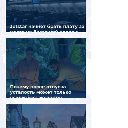
Jetstar начнет брать плату за
место на багажной полке в
салоне самолета
Почему после отпуска
усталость может только
усилиться: эксперты
объяснили причины