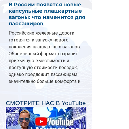
В России появятся новые
капсульные плацкартные
вагоны: что изменится для
пассажиров
Российские железные дороги
готовятся к запуску нового
поколения плацкартных вагонов.
Обновленный формат сохранит
привычную вместимость и
доступную стоимость поездок,
однако предложит пассажирам
значительно больше комфорта и
личного пространства. Серийное
производство новых вагонов
планируется начать в 2027 году.
СМОТРИТЕ НАС В YouTube
Одним из главных нововведений
станут индивидуальные шторки у
каждого спального места. Они