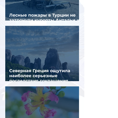
Лесные пожары в Турции не
затронули курорты Антальи и
Муглы
Северная Греция ощутила
наиболее серьезные
последствия сокращения
турпотока из России