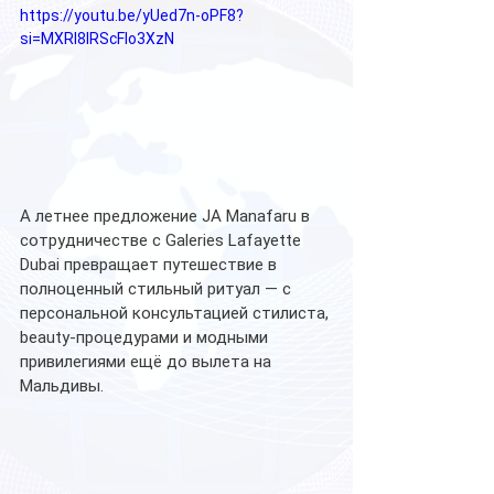
https://youtu.be/yUed7n-oPF8?
si=MXRI8lRScFIo3XzN
А летнее предложение JA Manafaru в 
сотрудничестве с Galeries Lafayette 
Dubai превращает путешествие в 
полноценный стильный ритуал — с 
персональной консультацией стилиста, 
beauty-процедурами и модными 
привилегиями ещё до вылета на 
Мальдивы.