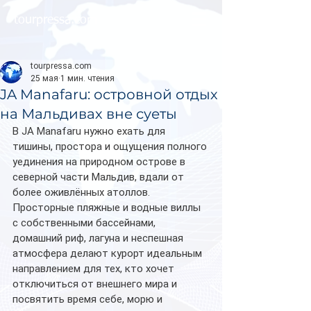
tourpressa.com
tourpressa.com
25 мая
1 мин. чтения
JA Manafaru: островной отдых
на Мальдивах вне суеты
В JA Manafaru нужно ехать для 
тишины, простора и ощущения полного 
уединения на природном острове в 
северной части Мальдив, вдали от 
более оживлённых атоллов. 
Просторные пляжные и водные виллы 
с собственными бассейнами, 
домашний риф, лагуна и неспешная 
атмосфера делают курорт идеальным 
направлением для тех, кто хочет 
отключиться от внешнего мира и 
посвятить время себе, морю и 