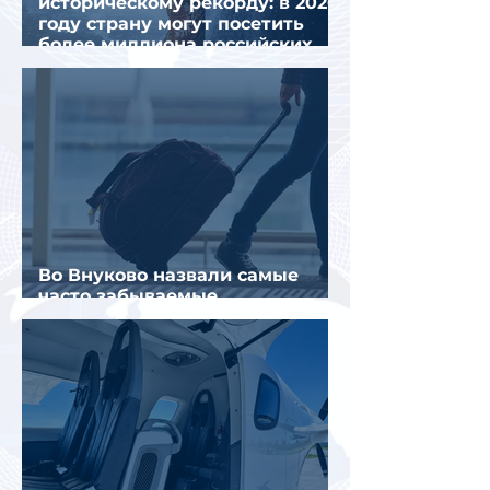
историческому рекорду: в 2026
году страну могут посетить
более миллиона российских
туристов
Во Внуково назвали самые
часто забываемые
пассажирами вещи