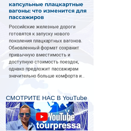
капсульные плацкартные
вагоны: что изменится для
пассажиров
Российские железные дороги
готовятся к запуску нового
поколения плацкартных вагонов.
Обновленный формат сохранит
привычную вместимость и
доступную стоимость поездок,
однако предложит пассажирам
значительно больше комфорта и
личного пространства. Серийное
производство новых вагонов
планируется начать в 2027 году.
СМОТРИТЕ НАС В YouTube
Одним из главных нововведений
станут индивидуальные шторки у
каждого спального места. Они
позволят пассажирам закрыть свою