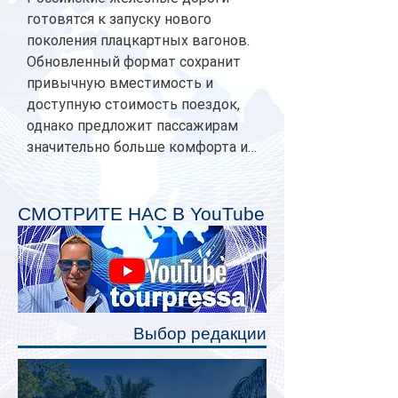
готовятся к запуску нового
поколения плацкартных вагонов.
Обновленный формат сохранит
привычную вместимость и
доступную стоимость поездок,
однако предложит пассажирам
значительно больше комфорта и
личного пространства. Серийное
производство новых вагонов
планируется начать в 2027 году.
СМОТРИТЕ НАС В YouTube
Одним из главных нововведений
станут индивидуальные шторки у
каждого спального места. Они
позволят пассажирам закрыть свою
полку во время сна или отдыха,
Выбор редакции
создав ощуще