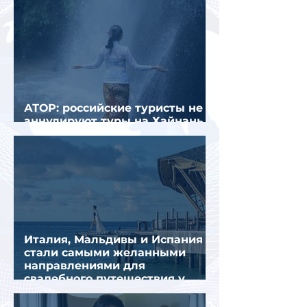
АТОР: российские туристы не
аннулируют туры на Хайнань
из-за тайфуна «Дельфин»
Италия, Мальдивы и Испания
стали самыми желанными
направлениями для
свадебного путешествия у
россиян