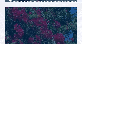
Турции меняет предпочтения
туристов
Перед Кипром вновь возникла
угроза прекращения
паромного сообщения с
Грецией
Биометрический контроль EES
вызвал очереди на границах