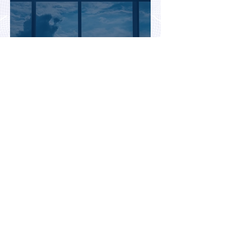
Биометрический контроль EES
вызвал очереди на границах
ЕС: систему начали временно
отключать
Jetstar начнет брать плату за
место на багажной полке в