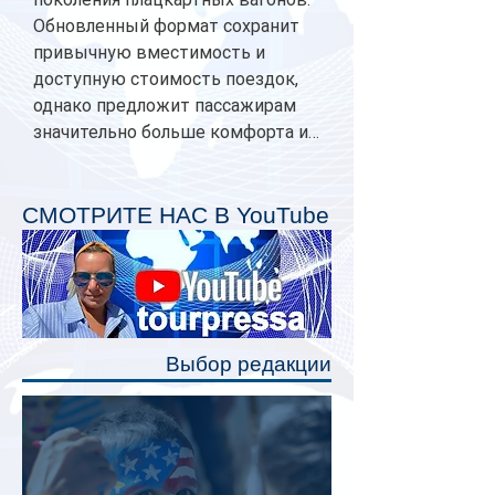
Обновленный формат сохранит
привычную вместимость и
доступную стоимость поездок,
однако предложит пассажирам
значительно больше комфорта и
личного пространства. Серийное
производство новых вагонов
планируется начать в 2027 году.
СМОТРИТЕ НАС В YouTube
Одним из главных нововведений
станут индивидуальные шторки у
каждого спального места. Они
позволят пассажирам закрыть свою
полку во время сна или отдыха,
Выбор редакции
создав ощуще