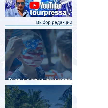
станут индивидуальные шторки у
каждого спального места. Они
позволят пассажирам закрыть свою
полку во время сна или отдыха,
Выбор редакции
создав ощуще
Трамп подписал указ против
«родильного туризма» в США