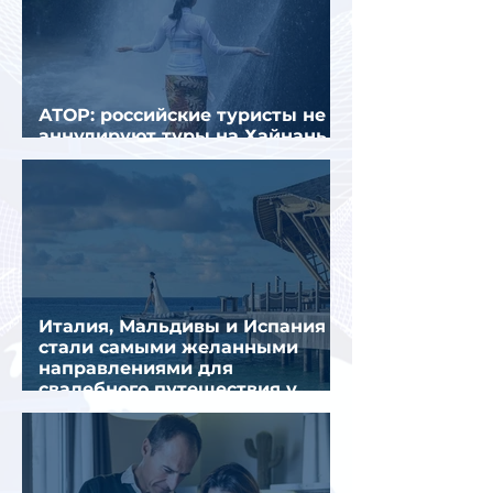
АТОР: российские туристы не
аннулируют туры на Хайнань
из-за тайфуна «Дельфин»
Италия, Мальдивы и Испания
стали самыми желанными
направлениями для
свадебного путешествия у
россиян