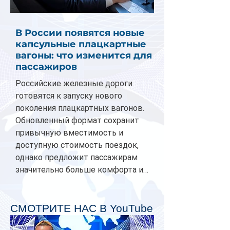
В России появятся новые
капсульные плацкартные
вагоны: что изменится для
пассажиров
Российские железные дороги
готовятся к запуску нового
поколения плацкартных вагонов.
Обновленный формат сохранит
привычную вместимость и
доступную стоимость поездок,
однако предложит пассажирам
значительно больше комфорта и
личного пространства. Серийное
производство новых вагонов
планируется начать в 2027 году.
СМОТРИТЕ НАС В YouTube
Одним из главных нововведений