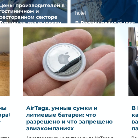
Цены производителей в
гостиничном и
hotel
ресторанном секторе
Турции за год выросли
В России резко вырос
почти на 32%
спрос на отели без зве
ны
AirTags, умные сумки и
В
ораб
литиевые батареи: что
к
е
разрешено и что запрещено в
в
авиакомпаниях
п