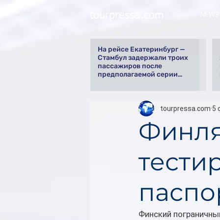
tourpressa.com
NEWS
На рейсе Екатеринбург —
Стамбул задержали троих
пассажиров после
предполагаемой серии
краж
tourpressa.com
5 
Финля
тести
паспо
Финский пограничны