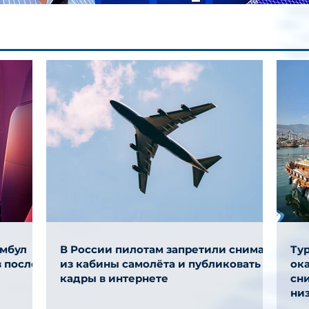
амбул
В России пилотам запретили снимать
Ту
 после
из кабины самолёта и публиковать
ок
кадры в интернете
сни
ни