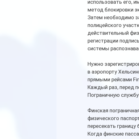
использовать его, и
метод блокировки эк
Затем необходимо за
полицейского участк
действительный физ
регистрации подпис
системы распознава
Нужно зарегистриров
в аэропорту Хельсин
прямыми рейсами Fin
Каждый раз, перед п
Пограничную службу
Финская погранична
физического паспорт
пересекать границу 
Когда финские пасс