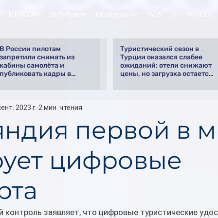
В РОССИИ
За Рубежом
tourpressa TV
AVIA
IT
HOTELS
В России пилотам
Туристический сезон в
запретили снимать из
Турции оказался слабее
кабины самолёта и
ожиданий: отели снижают
публиковать кадры в
цены, но загрузка остается
интернете
низкой
сент. 2023 г.
2 мин. чтения
ндия первой в 
рует цифровые
рта
й контроль заявляет, что цифровые туристические удос