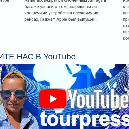
ентре
Авиапассажиры с включенным AirTags в
Ро
багаже узнали о том, разрешены ли
к 
крошечные устройства слежения на
ва
рейсах. Гаджет Apple был выпущен...
пр
ст
па
ко
Се
пл
ТЕ НАС В YouTube
гл
ин
сп
па
вр