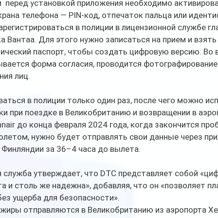
м  перед установкой приложения необходимо активирова
рана телефона — PIN-код, отпечаток пальца или иденти
регистрироваться в полиции в лицензионной службе гл
а Вантаа. Для этого нужно записаться на прием и взять 
ический паспорт, чтобы создать цифровую версию. Во 
ывается форма согласия, проводится фотографирование 
ния лиц.
аться в полиции только один раз, после чего можно ис
ки при поездке в Великобританию и возвращении в аэро
nair до конца февраля 2024 года, когда закончится про
олетом, нужно будет отправлять свои данные через при
 Финляндии за 36–4 часа до вылета.
я служба утверждает, что DTC представляет собой «ци
а и столь же надежна», добавляя, что он «позволяет пл
без ущерба для безопасности».
ажиры отправляются в Великобританию из аэропорта Хел