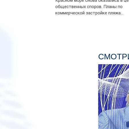
Красном море снова оказались в ц
общественных споров. Планы по
коммерческой застройке пляжа...
СМОТРИ