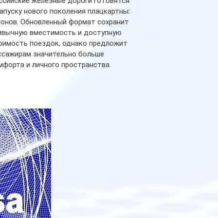
ссийские железные дороги готовятся
запуску нового поколения плацкартных
гонов. Обновленный формат сохранит
ивычную вместимость и доступную
оимость поездок, однако предложит
ссажирам значительно больше
мфорта и личного пространства.
рийное производство новых вагонов
анируется начать в 2027 году. Одним из
авных нововведений станут
дивидуальные шторки у каждого
ального места. Они позволят
ссажирам закрыть свою полку во
емя сна или отдыха, создав ощуще