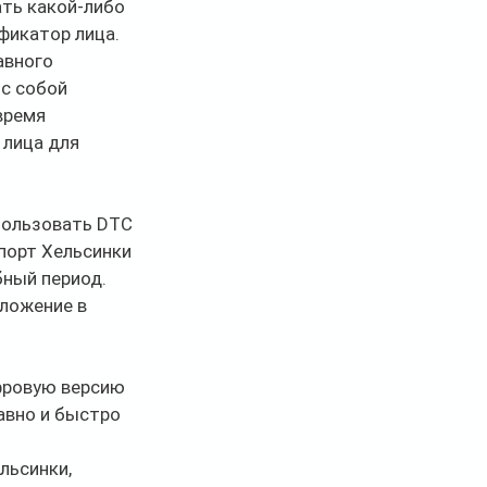
ть какой-либо 
фикатор лица.
авного 
с собой 
время 
лица для 
пользовать DTC 
порт Хельсинки 
бный период.
ложение в 
фровую версию 
авно и быстро 
ьсинки, 