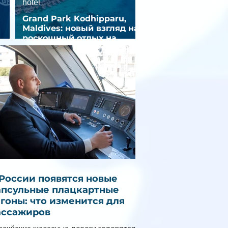
hotel
Grand Park Kodhipparu,
Maldives: новый взгляд на
роскошный отдых на
зд
Мальдивах
 России появятся новые
апсульные плацкартные
агоны: что изменится для
ассажиров