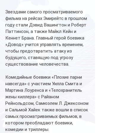
Звездами самого просматриваемого 
фильма на рейсах Эмирейтс в прошлом 
году стали Дэвид Вашингтон и Роберт 
Паттинсон, а также Майкл Кейн и 
Кеннет Брана. Главный герой боевика 
«Довод» учится управлять временем, 
чтобы предотвратить атаку из 
будущего, ставящую под угрозу 
существование человечества.  
Комедийные боевики «Плохие парни 
навсегда» с участием Уилла Смита и 
Мартина Лоуренса и «Телохранитель 
жены киллера» с Райаном 
Рейнольдсом, Самюэлем Л. Джексоном 
и Сальмой Хайек также вошли в список 
самых просматриваемых фильмов, в 
котором преобладают боевики, 
комедии и триллеры. 