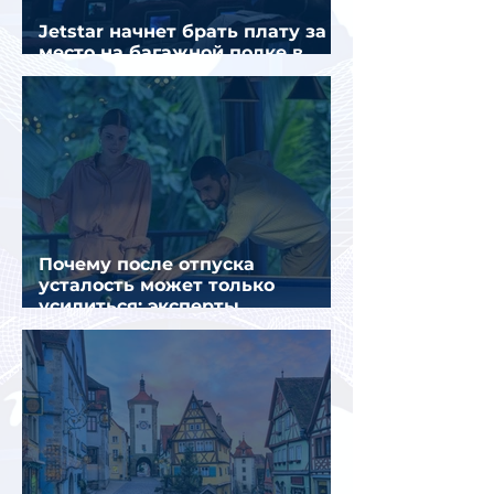
Jetstar начнет брать плату за
место на багажной полке в
салоне самолета
Почему после отпуска
усталость может только
усилиться: эксперты
объяснили причины