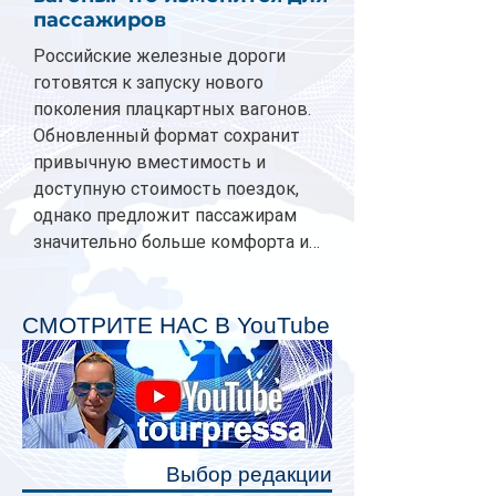
пассажиров
Российские железные дороги
готовятся к запуску нового
поколения плацкартных вагонов.
Обновленный формат сохранит
привычную вместимость и
доступную стоимость поездок,
однако предложит пассажирам
значительно больше комфорта и
личного пространства. Серийное
производство новых вагонов
планируется начать в 2027 году.
СМОТРИТЕ НАС В YouTube
Одним из главных нововведений
станут индивидуальные шторки у
каждого спального места. Они
позволят пассажирам закрыть свою
полку во время сна или отдыха,
Выбор редакции
создав ощуще