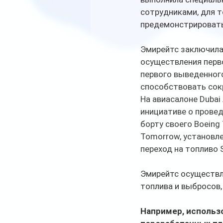
сотрудниками, для т
предемонстрировать 
Эмирейтс заключила п
осуществления перво
первого выведенного
способствовать сок
На авиасалоне Dubai
инициативе о провед
борту своего Boeing
Tomorrow, установл
переход на топливо 
Эмирейтс осуществл
топлива и выбросов,
Например, использо