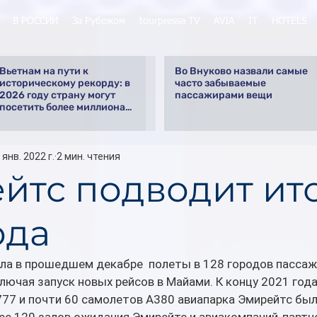
В РОССИИ
За Рубежом
tourpressa TV
AVIA
IT
HOTELS
Вьетнам на пути к
Во Внуково назвали самые
историческому рекорду: в
часто забываемые
2026 году страну могут
пассажирами вещи
посетить более миллиона
российских туристов
 янв. 2022 г.
2 мин. чтения
йтс подводит ит
ода
ла в прошедшем декабре  полеты в 128 городов пассаж
лючая запуск новых рейсов в Майами. К концу 2021 года
777 и почти 60 самолетов A380 авиапарка Эмирейтс бы