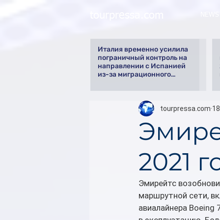
tourpressa.com
NEWS
Италия временно усилила
пограничный контроль на
направлении с Испанией
из-за миграционного
кризиса
tourpressa.com
18
Эмире
2021 г
Эмирейтс возобнови
маршрутной сети, вк
авиалайнера Boeing 