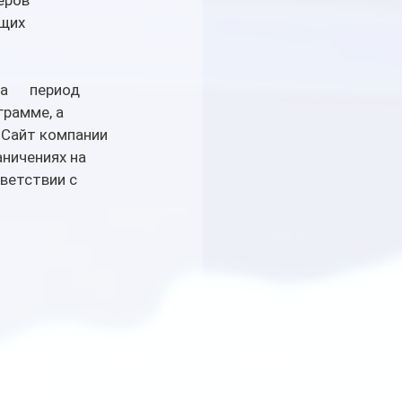
еров 
щих 
     период 
грамме, а 
 Сайт 
компании 
ничениях на 
ветствии с 
.