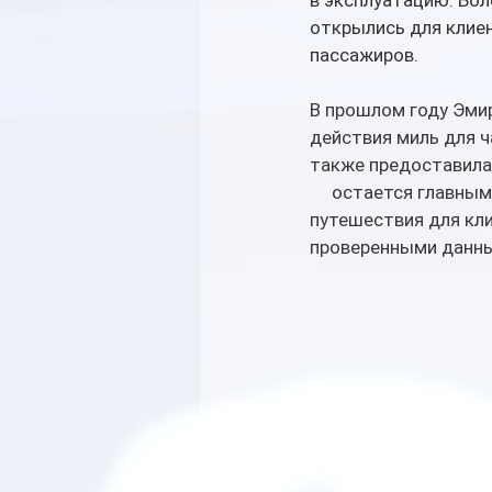
в эксплуатацию. Бол
открылись для клие
пассажиров. 
В прошлом году Эмир
действия миль для ча
также предоставила 
     остается главн
путешествия для кли
проверенными данны