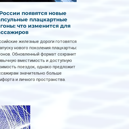
 России появятся новые
апсульные плацкартные
агоны: что изменится для
ассажиров
ссийские железные дороги готовятся
запуску нового поколения плацкартных
гонов. Обновленный формат сохранит
ивычную вместимость и доступную
оимость поездок, однако предложит
ссажирам значительно больше
мфорта и личного пространства.
рийное производство новых вагонов
анируется начать в 2027 году. Одним из
авных нововведений станут
дивидуальные шторки у каждого
ального места. Они позволят
ссажирам закрыть свою полку во
емя сна или отдыха, создав ощуще