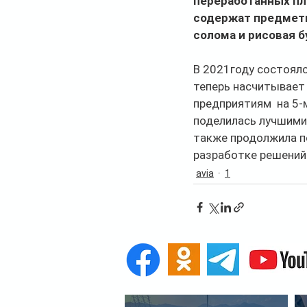
переработанных пл
содержат предметы
солома и рисовая б
В 2021году состоялс
теперь насчитывает 
предприятиям  на 5-
поделилась лучшими 
также продолжила под
разработке решений 
avia
1