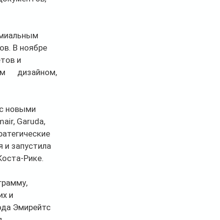
емиальным 
В ноябре      
 и      
     дизайном, 
 с новыми 
air, Garuda, 
атегические      
я и запустила 
Коста-Рике.
грамму, 
х и 
да Эмирейтс 
 