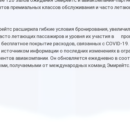
ее 120 залов ожидания Эмирейтс и авиакомпаний-партн
нтов премиальных классов обслуживания и часто летаю
ейтс расширила гибкие условия бронирования, увеличила 
сто летающих пассажиров и уровня их участия в      про
бесплатное покрытие расходов, связанных с COVID-19.
ым источником информации о последних изменениях в огра
ентов авиакомпании. Он обновляется ежедневно в соот
ми, получаемыми от международных команд Эмирейтс