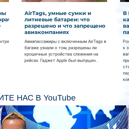
ны
AirTags, умные сумки и
В
ораб
литиевые батареи: что
к
е
разрешено и что запрещено в
в
авиакомпаниях
п
ентре
Авиапассажиры с включенным AirTags в
Ро
багаже узнали о том, разрешены ли
к 
крошечные устройства слежения на
ва
рейсах. Гаджет Apple был выпущен...
пр
ст
па
ко
Се
пл
ТЕ НАС В YouTube
гл
ин
сп
па
вр