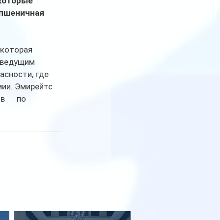
которые 
 пшеничная 
торая      
 ведущим 
сности, где 
ии. Эмирейтс 
     по 