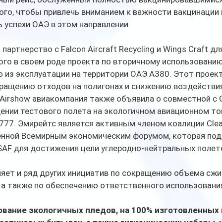
ого, чтобы привлечь вниманием к важности вакцинации 
успехи ОАЭ в этом направлении. 
артнерство с Falcon Aircraft Recycling и Wings Craft дл
го в своем роде проекта по вторичному использованию
 из эксплуатации на территории ОАЭ A380. Этот проект
ращению отходов на полигонах и снижению воздействия
 Airshow авиакомпания также объявила о совместной с G
ении тестового полета на экологичном авиационном топ
 777. Эмирейтс является активным членом коалиции Clean
енной Всемирным экономическим форумом, которая по
SAF для достижения цели углеродно-нейтральных полето
яет и ряд других инициатив по сокращению объема сжи
 а также по обеспечению ответственного использования
вание экологичных пледов, на 100% изготовленных 