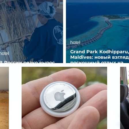
hotel
Grand Park Kodhipparu,
hotel
Maldives: новый взгляд
В России резко вырос
роскошный отдых на
спрос на отели без звезд
Мальдивах