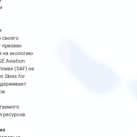
и 
я 
 своего 
 призван 
 на экологию. 
E Aviation 
ливе (SAF) на 
 Skies for 
ддерживает 
в. 
гаемого 
 ресурсов. 
из 