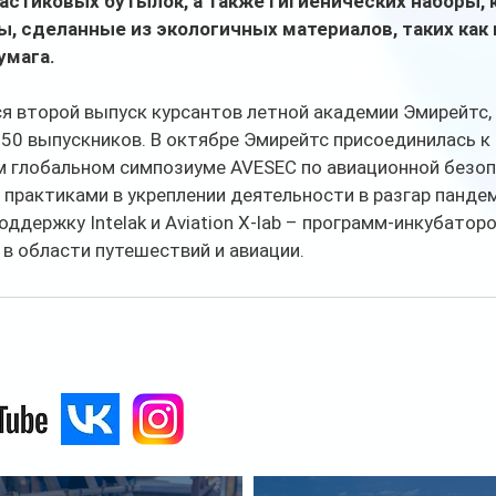
астиковых бутылок, а также гигиенических наборы, 
, сделанные из экологичных материалов, таких как
умага.
я второй выпуск курсантов летной академии Эмирейтс, ко
50 выпускников. В октябре Эмирейтс присоединилась к
м глобальном симпозиуме AVESEC по авиационной безопа
практиками в укреплении деятельности в разгар пандем
держку Intelak и Aviation X-lab – программ-инкубаторов 
в области путешествий и авиации. 