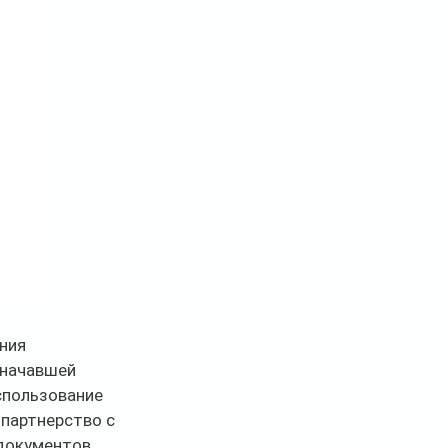
ния 
 начавшей 
спользование 
партнерство с  
документов, 