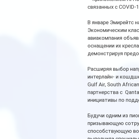
связанных с COVID-1
В январе Эмирейтс н
Экономическим класс
авиакомпания объяви
оснащении их кресла
демонстрируя предос
Расширяя выбор напр
интерлайн- и кошдшери
Gulf Air, South Afric
партнерства с  Qanta
инициативы по подде
Будучи одним из пио
призывающую сотруд
способствующую воз
выполнила специаль