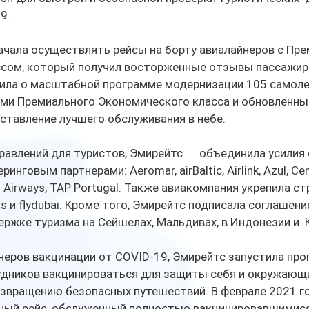
9. 
ачала осуществлять рейсы на борту авиалайнеров с Пр
ом, который получил восторженные отзывы пассажиров. 
ла о масштабной программе модернизации 105 самолетов
ми Премиального Экономического класса и обновленным 
тавление лучшего обслуживания в небе. 
авлений для туристов, Эмирейтс      объединила усилия
нговым партнерами: Aeromar, airBaltic, Airlink, Azul, Cem
an Airways, TAP Portugal. Также авиакомпания укрепила стр
s и flydubai. Кроме того, Эмирейтс подписала соглашени
ржке туризма на Сейшелах, Мальдивах, в Индонезии и  
неров вакцинации от COVID-19, Эмирейтс запустила про
ников вакцинироваться для защиты себя и окружающи
вращению безопасных путешествий. В феврале 2021 го
ный рейс, обслуженный полностью вакцинировавшимися