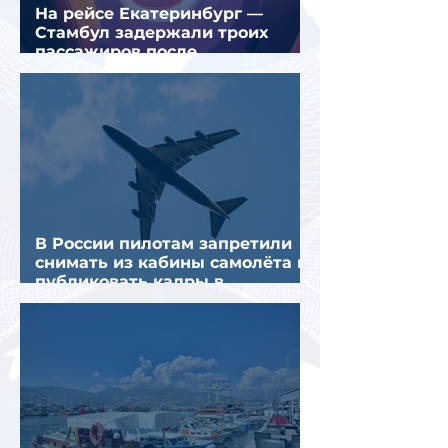
На рейсе Екатеринбург —
Стамбул задержали троих
пассажиров после
предполагаемой серии краж
В России пилотам запретили
снимать из кабины самолёта и
публиковать кадры в
интернете