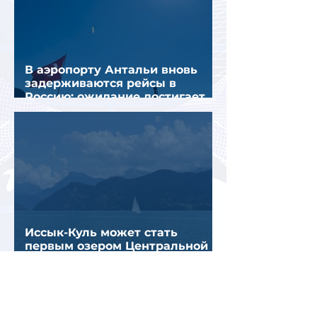
В аэропорту Антальи вновь
задерживаются рейсы в
Россию: ожидание достигает
почти 10 часов
Иссык-Куль может стать
первым озером Центральной
Азии с пляжами «Голубого
флага»