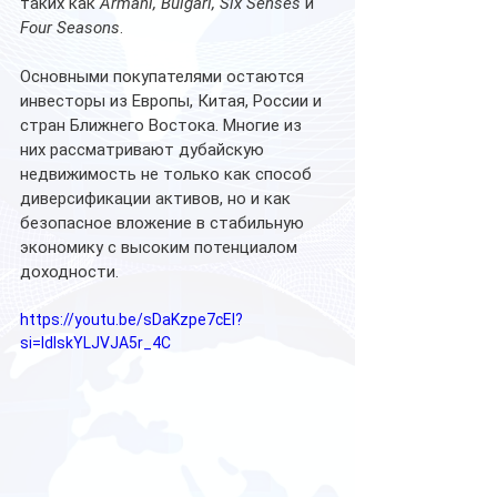
таких как 
Armani, Bulgari, Six Senses
 и 
Four Seasons
.
Основными покупателями остаются 
инвесторы из Европы, Китая, России и 
стран Ближнего Востока. Многие из 
них рассматривают дубайскую 
недвижимость не только как способ 
диверсификации активов, но и как 
безопасное вложение в стабильную 
экономику с высоким потенциалом 
доходности.
https://youtu.be/sDaKzpe7cEI?
si=IdIskYLJVJA5r_4C