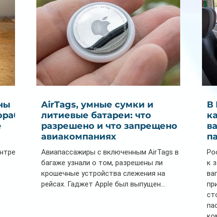
ны
AirTags, умные сумки и
В
ораб
литиевые батареи: что
к
е
разрешено и что запрещено в
в
авиакомпаниях
п
ентре
Авиапассажиры с включенным AirTags в
Ро
багаже узнали о том, разрешены ли
к 
крошечные устройства слежения на
ва
рейсах. Гаджет Apple был выпущен...
пр
ст
па
ко