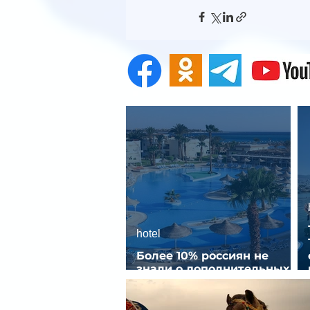
hotel
Более 10% россиян не
знали о дополнительных
услугах в отелях