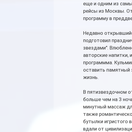
еще и одним из самы
рейсы из Москвы. От
программу в преддве
Недавно открывшийся
подготовил праздни
звездами". Влюблен
авторские напитки, 
программма. Кульмин
оставить памятный з
жизнь.
В пятизвездочном о
больше чем на 3 ноч
минутный массаж для 
также романтическо
бутылки игристого ви
вдали от цивилизаци