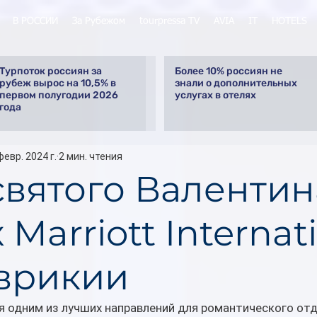
В РОССИИ
За Рубежом
tourpressa TV
AVIA
IT
HOTELS
Турпоток россиян за
Более 10% россиян не
рубеж вырос на 10,5% в
знали о дополнительных
первом полугодии 2026
услугах в отелях
года
февр. 2024 г.
2 мин. чтения
святого Валентин
 Marriott Internat
врикии
я одним из лучших направлений для романтического отды