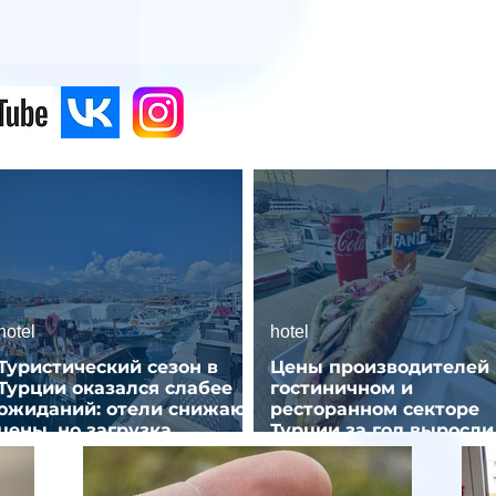
hotel
hotel
Туристический сезон в
Цены производителей 
Турции оказался слабее
гостиничном и
ожиданий: отели снижают
ресторанном секторе
цены, но загрузка
Турции за год выросли
остается низкой
почти на 32%