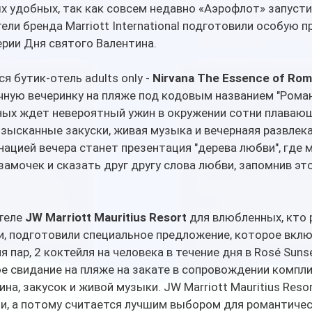
х удобных, так как совсем недавно «Аэрофлот» запуст
ели бренда Marriott International подготовили особую 
рии Дня святого Валентина. 
 бутик-отель adults only - 
Nirvana The Essence of Ro
чную вечеринку на пляже под кодовым названием "Роман
ных ждет невероятный ужин в окружении сотни плавающи
изысканные закуски, живая музыка и вечернаяя развлек
ацией вечера станет презентация "дерева любви", где 
амочек и сказать друг другу слова любви, запомнив это
теле 
JW Marriott Mauritius Resort
 для влюбленных, кто 
и, подготовили специальное предложение, которое включ
пар, 2 коктейля на человека в течение дня в Rosé Sunse
е свидание на пляже на закате в сопровождении компл
на, закусок и живой музыки. JW Marriott Mauritius Reso
и, а потому считается лучшим выбором для романтичес