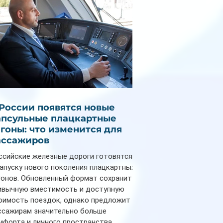
 России появятся новые
апсульные плацкартные
агоны: что изменится для
ассажиров
ссийские железные дороги готовятся
запуску нового поколения плацкартных
гонов. Обновленный формат сохранит
ивычную вместимость и доступную
оимость поездок, однако предложит
ссажирам значительно больше
мфорта и личного пространства.