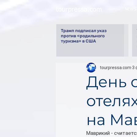
tourpressa.com
NEWS
Трамп подписал указ
против «родильного
туризма» в США
tourpressa.com
3 
День 
отелях
на Ма
Маврикий - считаетс