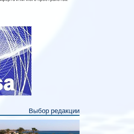
рийное производство новых вагонов
анируется начать в 2027 году. Одним из
авных нововведений станут
дивидуальные шторки у каждого
ального места. Они позволят
ссажирам закрыть свою полку во
емя сна или отдыха, создав ощуще
Выбор редакции