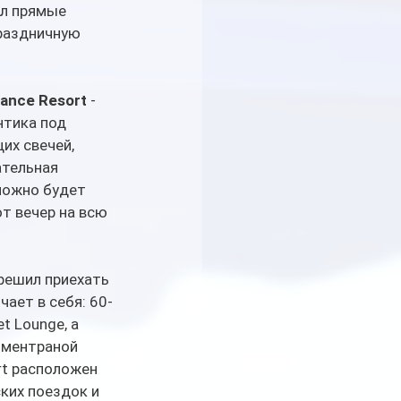
ил прямые 
праздничную 
mance Resort
 - 
тика под 
х свечей, 
ательная 
можно будет 
т вечер на всю 
решил приехать 
ает в себя: 60-
t Lounge, а 
иментраной 
rt расположен 
ких поездок и 