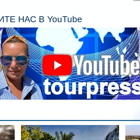
Се
пл
ТЕ НАС В YouTube
гл
ин
сп
па
вр