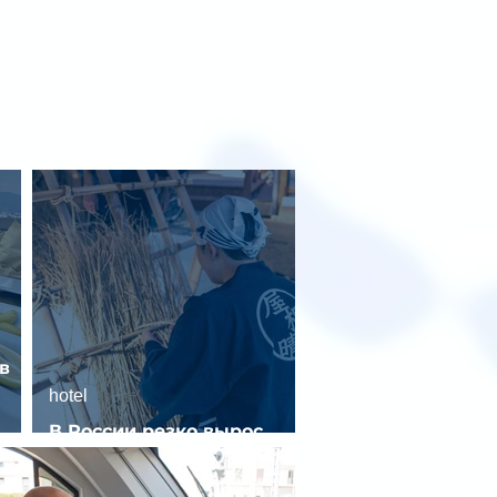
в
hotel
В России резко вырос
спрос на отели без звезд