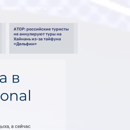
RAILWAYS
КОНТАКТЫ
О НАС
АТОР: российские туристы
не аннулируют туры на
Хайнань из-за тайфуна
«Дельфин»
а в
ional
ха, а сейчас 