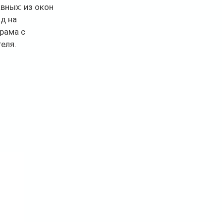
вных: из окон 
д на 
рама с 
еля.