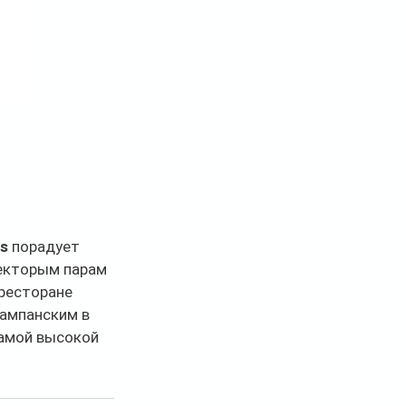
us
 порадует 
екторым парам 
ресторане 
шампанским в 
амой высокой 