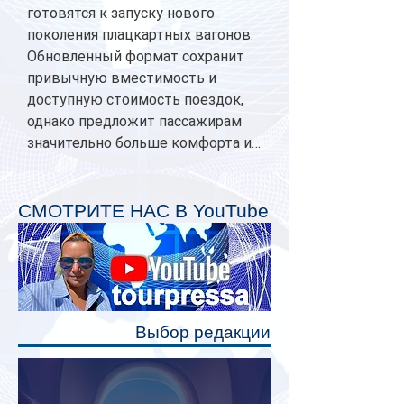
готовятся к запуску нового
поколения плацкартных вагонов.
Обновленный формат сохранит
привычную вместимость и
доступную стоимость поездок,
однако предложит пассажирам
значительно больше комфорта и
личного пространства. Серийное
производство новых вагонов
планируется начать в 2027 году.
СМОТРИТЕ НАС В YouTube
Одним из главных нововведений
станут индивидуальные шторки у
каждого спального места. Они
позволят пассажирам закрыть свою
полку во время сна или отдыха,
Выбор редакции
создав ощуще