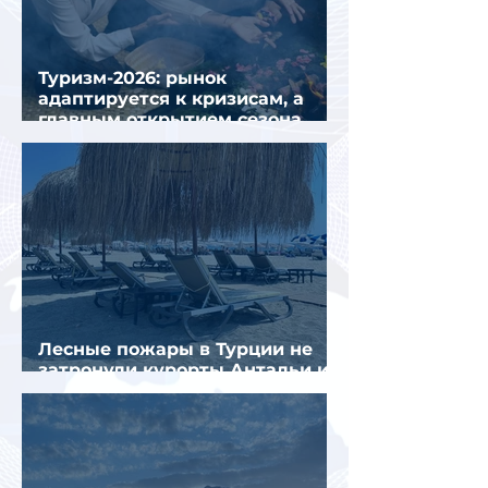
Туризм-2026: рынок
адаптируется к кризисам, а
главным открытием сезона
стал Вьетнам
Лесные пожары в Турции не
затронули курорты Антальи и
Муглы