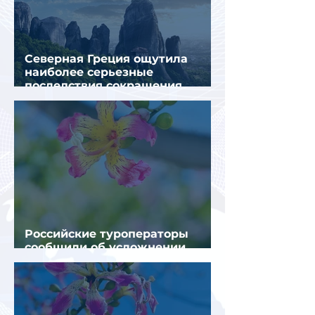
Северная Греция ощутила
наиболее серьезные
последствия сокращения
турпотока из России
Российские туроператоры
сообщили об усложнении
получения виз в Грецию