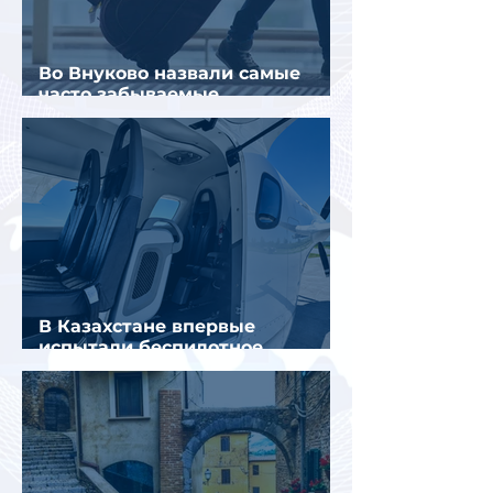
Во Внуково назвали самые
часто забываемые
пассажирами вещи
В Казахстане впервые
испытали беспилотное
аэротакси с пассажирами