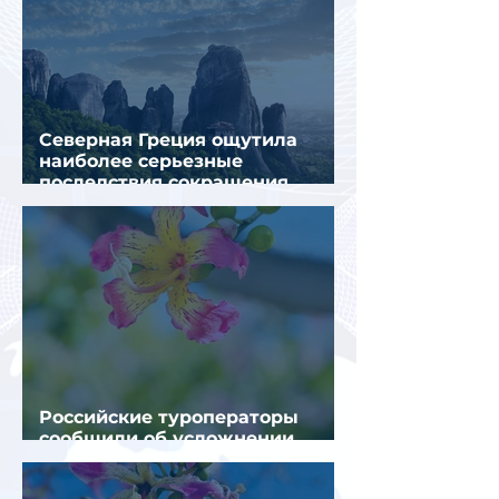
Северная Греция ощутила
наиболее серьезные
последствия сокращения
турпотока из России
Российские туроператоры
сообщили об усложнении
получения виз в Грецию