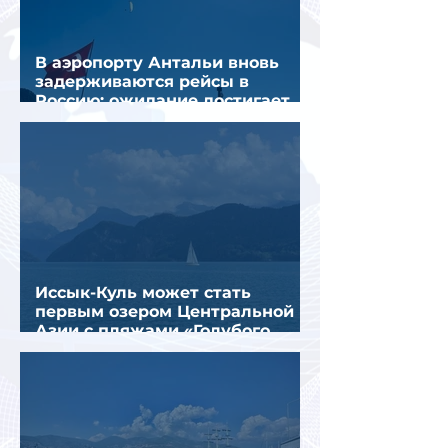
В аэропорту Антальи вновь
задерживаются рейсы в
Россию: ожидание достигает
почти 10 часов
Иссык-Куль может стать
первым озером Центральной
Азии с пляжами «Голубого
флага»