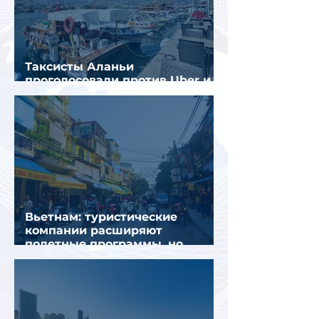
Таксисты Аланьи
проголосовали против Uber и
Yandex Go
Вьетнам: туристические
компании расширяют
полетные программы, но
избегают прежних ошибок