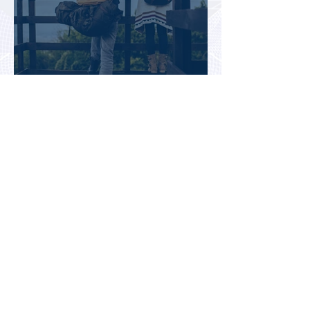
Названы самые «сильные»
паспорта мира в 2026 году:
Сингапур сохранил лидерство.
В Таиланде появилась новая
авиакомпания Siamwings,
ориентированная на
российских туристов