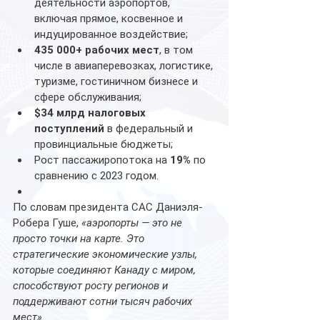
деятельности аэропортов, 
включая прямое, косвенное и 
индуцированное воздействие;
435 000+ рабочих мест
, в том 
числе в авиаперевозках, логистике, 
туризме, гостиничном бизнесе и 
сфере обслуживания;
$34 млрд налоговых 
поступлений
 в федеральный и 
провинциальные бюджеты;
Рост пассажиропотока на 
19%
 по 
сравнению с 2023 годом.
По словам президента CAC Даниэля-
Робера Гуше, 
«аэропорты — это не 
просто точки на карте. Это 
стратегические экономические узлы, 
которые соединяют Канаду с миром, 
способствуют росту регионов и 
поддерживают сотни тысяч рабочих 
мест»
.