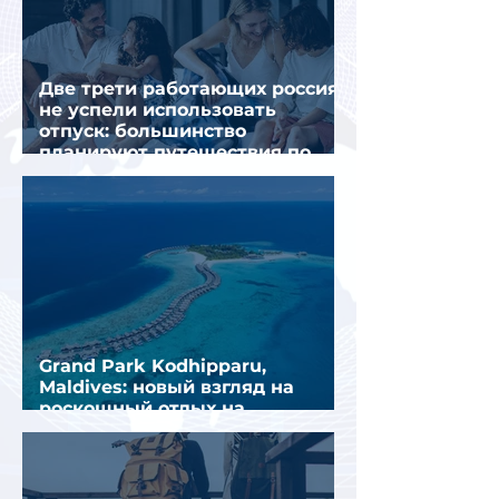
Две трети работающих россиян
не успели использовать
отпуск: большинство
планируют путешествия по
стране
Grand Park Kodhipparu,
Maldives: новый взгляд на
роскошный отдых на
Мальдивах