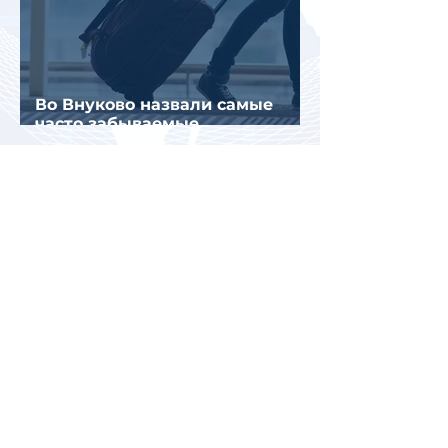
Во Внуково назвали самые
часто забываемые
пассажирами вещи
В Казахстане впервые
испытали беспилотное
аэротакси с пассажирами