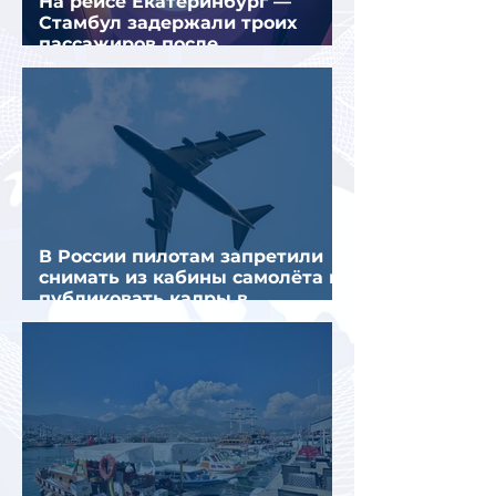
На рейсе Екатеринбург —
Стамбул задержали троих
пассажиров после
предполагаемой серии краж
В России пилотам запретили
снимать из кабины самолёта и
публиковать кадры в
интернете