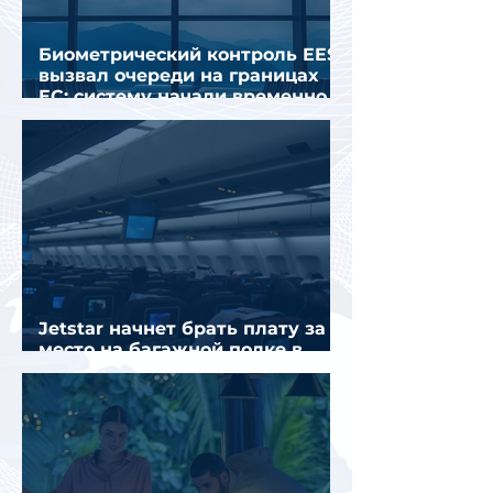
Биометрический контроль EES
вызвал очереди на границах
ЕС: систему начали временно
отключать
Jetstar начнет брать плату за
место на багажной полке в
салоне самолета