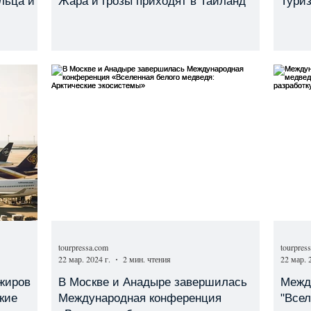
льца и
Жара и грозы приходят в Таиланд
Туриз
tourpressa.com
tourpres
22 мар. 2024 г.
2 мин. чтения
22 мар. 
жиров
В Москве и Анадыре завершилась
Межд
кие
Международная конференция
"Всел