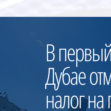
tourpressa.com
NEWS
В первый
Дубае от
налог на