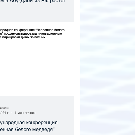
м в Абу-Даби из РФ растет
sa.com
2024 г.
1 мин. чтения
ународная конференция
енная белого медведя"