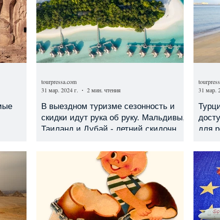
tourpressa.com
tourpres
31 мар. 2024 г.
2 мин. чтения
31 мар. 
мые
В выездном туризме сезонность и
Турци
скидки идут рука об руку. Мальдивы,
дост
Таиланд и Дубай - летний скидочный
для р
«внесезон»!