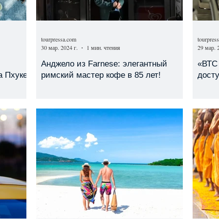
tourpressa.com
tourpres
30 мар. 2024 г.
1 мин. чтения
29 мар. 
Анджело из Farnese: элегантный
«ВТС
а Пхукет
римский мастер кофе в 85 лет!
досту