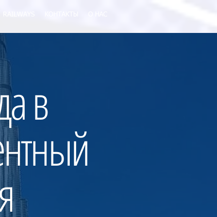
RAILWAYS
КОНТАКТЫ
О НАС
да в
ентный
я