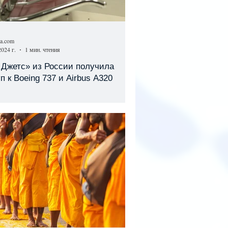
sa.com
2024 г.
1 мин. чтения
 Джетс» из России получила
п к Boeing 737 и Airbus A320