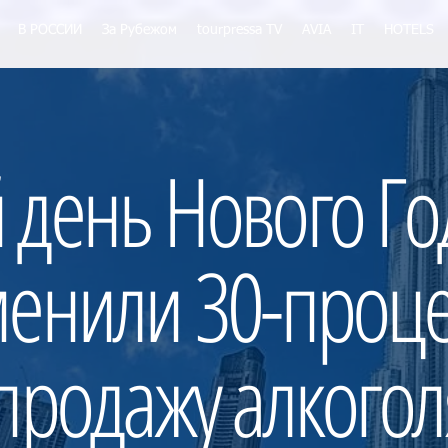
В РОССИИ
За Рубежом
tourpressa TV
AVIA
IT
HOTELS
 день Нового Го
менили 30-проц
 продажу алкогол