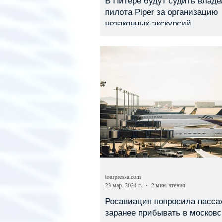
В Питере будут судить владе
пилота Piper за организацию
незаконных экскурсий
tourpressa.com
23 мар. 2024 г.
2 мин. чтения
Росавиация попросила пасса
заранее прибывать в московс