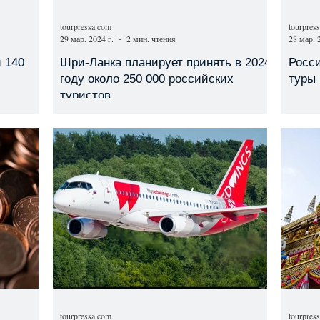
tourpressa.com
tourpres
29 мар. 2024 г.
2 мин. чтения
28 мар. 
 140
Шри-Ланка планирует принять в 2024
Росси
году около 250 000 российских
туры 
туристов
tourpressa.com
tourpres