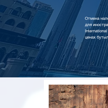
Отмена нало
для иностра
Internation
ценах бутыл