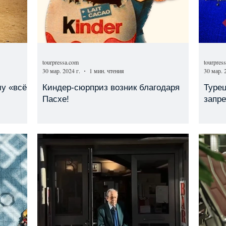
tourpressa.com
tourpres
30 мар. 2024 г.
1 мин. чтения
30 мар. 
му «всё
Киндер-сюрприз возник благодаря
Турец
Пасхе!
запре