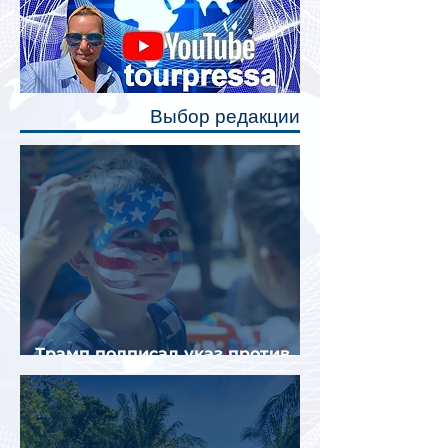
Одним из главных нововведений
станут индивидуальные шторки у
каждого спального места. Они
позволят пассажирам закрыть свою
полку во время сна или отдыха,
Выбор редакции
создав ощуще
Трамп подписал указ против
«родильного туризма» в США