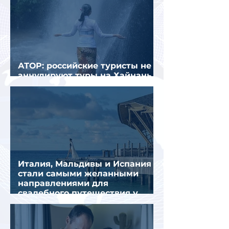
АТОР: российские туристы не
аннулируют туры на Хайнань
из-за тайфуна «Дельфин»
Италия, Мальдивы и Испания
стали самыми желанными
направлениями для
свадебного путешествия у
россиян