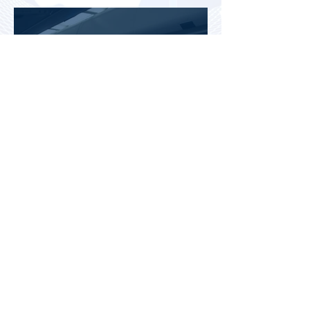
отключать
Jetstar начнет брать плату за
место на багажной полке в
салоне самолета
Почему после отпуска
усталость может только