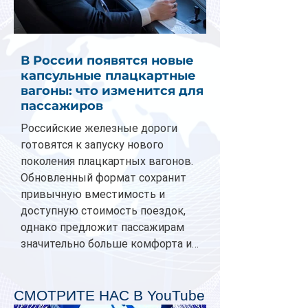
В России появятся новые
капсульные плацкартные
вагоны: что изменится для
пассажиров
Российские железные дороги
готовятся к запуску нового
поколения плацкартных вагонов.
Обновленный формат сохранит
привычную вместимость и
доступную стоимость поездок,
однако предложит пассажирам
значительно больше комфорта и
личного пространства. Серийное
производство новых вагонов
планируется начать в 2027 году.
СМОТРИТЕ НАС В YouTube