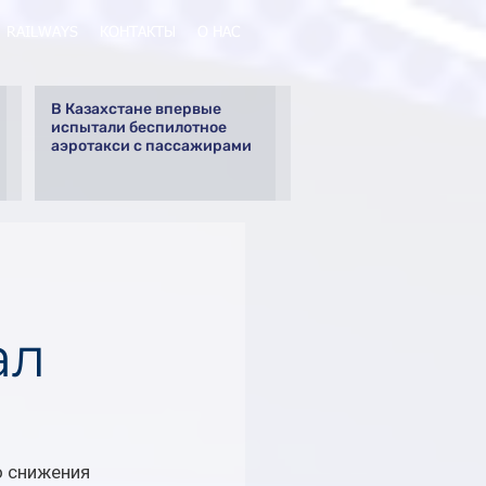
RAILWAYS
КОНТАКТЫ
О НАС
В Казахстане впервые
испытали беспилотное
аэротакси с пассажирами
ал
о снижения 