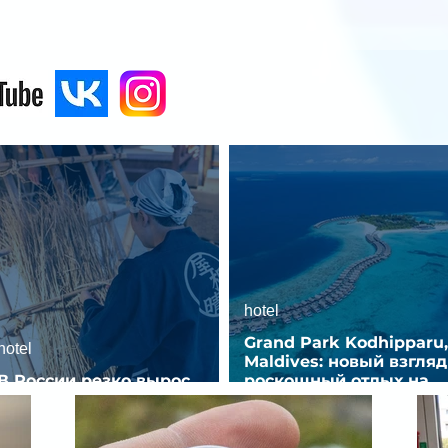
hotel
Grand Park Kodhipparu,
hotel
Maldives: новый взгляд
В России резко вырос
роскошный отдых на
спрос на отели без звезд
Мальдивах