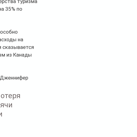
ерства туризма 
на 35% по 
пособно 
асходы на 
я сказывается 
зм из Канады 
 Дженнифер 
отеря 
ячи 
и 