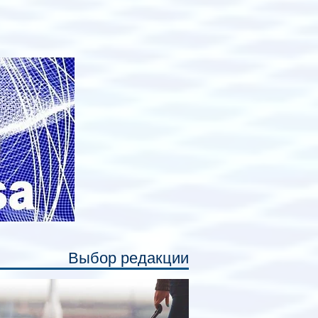
рийное производство новых вагонов
анируется начать в 2027 году. Одним из
авных нововведений станут
дивидуальные шторки у каждого
ального места. Они позволят
ссажирам закрыть свою полку во
емя сна или отдыха, создав ощуще
Выбор редакции