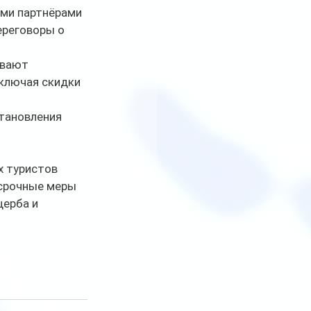
ми партнёрами 
ереговоры о 
ывают 
ключая скидки 
тановления 
 туристов 
срочные меры 
ерба и 