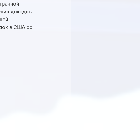
транной 
ии доходов, 
щей 
ок в США со 