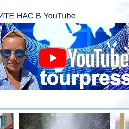
Се
пл
ТЕ НАС В YouTube
гл
ин
сп
па
вр