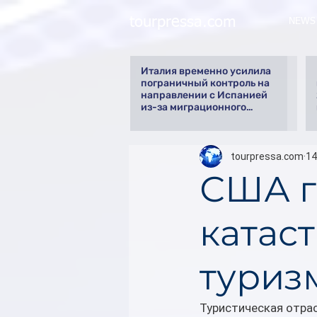
tourpressa.com
NEWS
Италия временно усилила
пограничный контроль на
направлении с Испанией
из-за миграционного
кризиса
tourpressa.com
14
США г
катас
туриз
Туристическая отрас