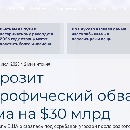
В РОССИИ
За Рубежом
tourpressa TV
AVIA
IT
HOTELS
Вьетнам на пути к
Во Внуково назвали самые
историческому рекорду: в
часто забываемые
2026 году страну могут
пассажирами вещи
посетить более миллиона
российских туристов
 июл. 2025 г.
2 мин. чтения
розит
трофический обв
ма на $30 млрд
ль США оказалась под серьёзной угрозой после резког