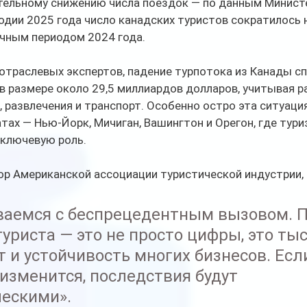
ительному снижению числа поездок — по данным Минист
одии 2025 года число канадских туристов сократилось 
ичным периодом 2024 года.
отраслевых экспертов, падение турпотока из Канады с
в размере около 29,5 миллиардов долларов, учитывая р
, развлечения и транспорт. Особенно остро эта ситуаци
тах — Нью-Йорк, Мичиган, Вашингтон и Орегон, где тури
 ключевую роль.
ор Американской ассоциации туристической индустрии,
аемся с беспрецедентным вызовом. П
уриста — это не просто цифры, это тыс
т и устойчивость многих бизнесов. Есл
 изменится, последствия будут 
ескими».