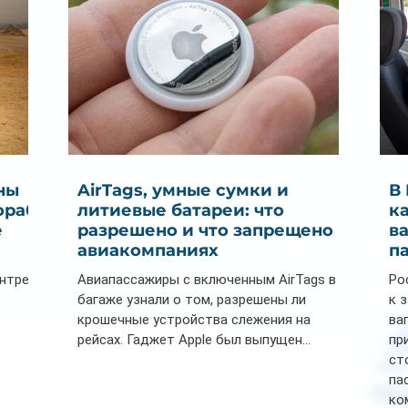
ны
AirTags, умные сумки и
В
ораб
литиевые батареи: что
к
е
разрешено и что запрещено в
в
авиакомпаниях
п
ентре
Авиапассажиры с включенным AirTags в
Ро
багаже узнали о том, разрешены ли
к 
крошечные устройства слежения на
ва
рейсах. Гаджет Apple был выпущен...
пр
ст
па
ко