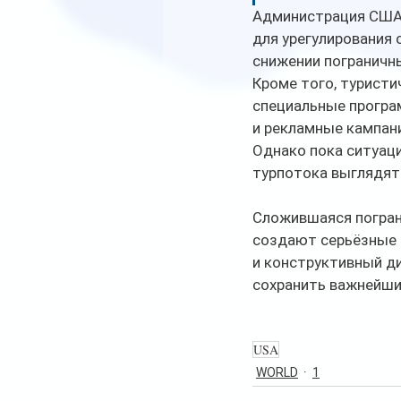
Администрация США 
для урегулирования 
снижении пограничны
Кроме того, турист
специальные програ
и рекламные кампан
Однако пока ситуаци
турпотока выглядят
Сложившаяся погран
создают серьёзные 
и конструктивный д
сохранить важнейши
USA
WORLD
1