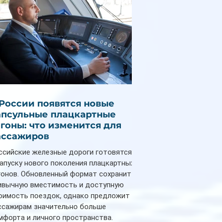
 России появятся новые
апсульные плацкартные
агоны: что изменится для
ассажиров
ссийские железные дороги готовятся
запуску нового поколения плацкартных
гонов. Обновленный формат сохранит
ивычную вместимость и доступную
оимость поездок, однако предложит
ссажирам значительно больше
мфорта и личного пространства.