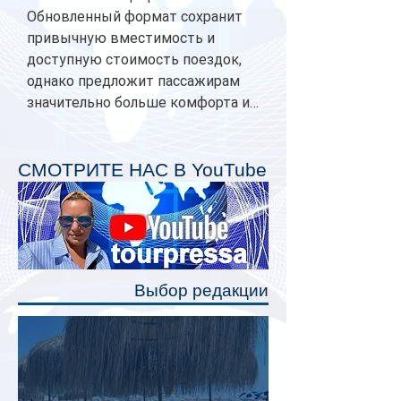
Обновленный формат сохранит
привычную вместимость и
доступную стоимость поездок,
однако предложит пассажирам
значительно больше комфорта и
личного пространства. Серийное
производство новых вагонов
планируется начать в 2027 году.
СМОТРИТЕ НАС В YouTube
Одним из главных нововведений
станут индивидуальные шторки у
каждого спального места. Они
позволят пассажирам закрыть свою
полку во время сна или отдыха,
Выбор редакции
создав ощуще