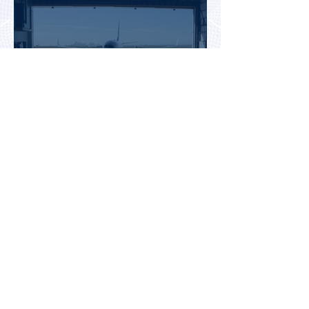
Россияне могут отправиться
прямыми рейсами в 34 страны
Белоруссия и Казахстан стали
лидерами среди зарубежных
направлений для летнего
отдыха россиян