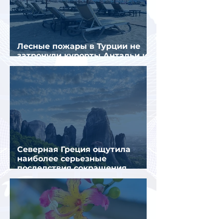
Лесные пожары в Турции не
затронули курорты Антальи и
Муглы
Северная Греция ощутила
наиболее серьезные
последствия сокращения
турпотока из России