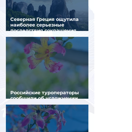
Северная Греция ощутила
наиболее серьезные
последствия сокращения
турпотока из России
Российские туроператоры
сообщили об усложнении
получения виз в Грецию