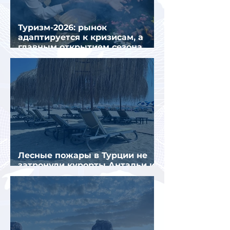
Туризм-2026: рынок
адаптируется к кризисам, а
главным открытием сезона
стал Вьетнам
Лесные пожары в Турции не
затронули курорты Антальи и
Муглы