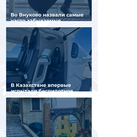
Во Внуково назвали самые
часто забываемые
пассажирами вещи
В Казахстане впервые
испытали беспилотное
аэротакси с пассажирами