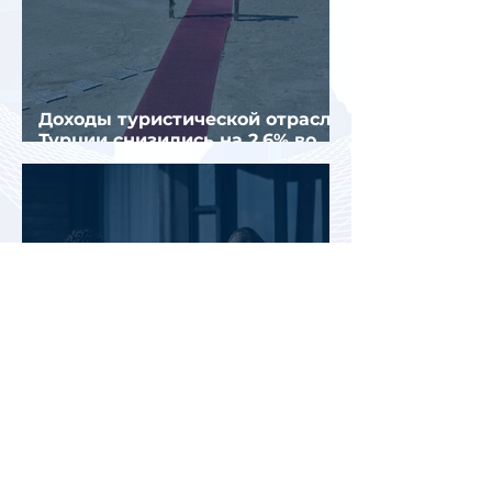
Доходы туристической отрасли
Турции снизились на 2,6% во
втором квартале 2026 года
АТОР: аномальная жара не
снизила интерес россиян к
летнему отдыху в Европе