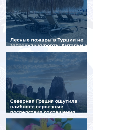
Лесные пожары в Турции не
затронули курорты Антальи и
Муглы
Северная Греция ощутила
наиболее серьезные
последствия сокращения
турпотока из России