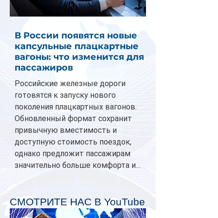
В России появятся новые
капсульные плацкартные
вагоны: что изменится для
пассажиров
Российские железные дороги
готовятся к запуску нового
поколения плацкартных вагонов.
Обновленный формат сохранит
привычную вместимость и
доступную стоимость поездок,
однако предложит пассажирам
значительно больше комфорта и
личного пространства. Серийное
производство новых вагонов
планируется начать в 2027 году.
СМОТРИТЕ НАС В YouTube
Одним из главных нововведений