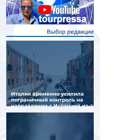
станут индивидуальные шторки у
каждого спального места. Они
позволят пассажирам закрыть свою
полку во время сна или отдыха,
Выбор редакции
создав ощуще
Италия временно усилила
пограничный контроль на
направлении с Испанией из-за
миграционного кризиса