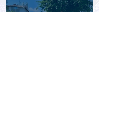
В аэропорту Антальи изменили
правила встречи
организованных туристов
Доходы туристической отрасли
Турции снизились на 2,6% во
втором квартале 2026 года