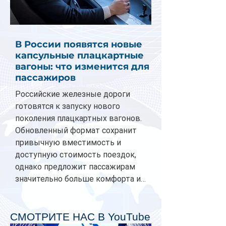
В России появятся новые
капсульные плацкартные
вагоны: что изменится для
пассажиров
Российские железные дороги
готовятся к запуску нового
поколения плацкартных вагонов.
Обновленный формат сохранит
привычную вместимость и
доступную стоимость поездок,
однако предложит пассажирам
значительно больше комфорта и
личного пространства. Серийное
производство новых вагонов
планируется начать в 2027 году.
СМОТРИТЕ НАС В YouTube