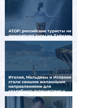
АТОР: российские туристы не
аннулируют туры на Хайнань
из-за тайфуна «Дельфин»
Италия, Мальдивы и Испания
стали самыми желанными
направлениями для
свадебного путешествия у
россиян