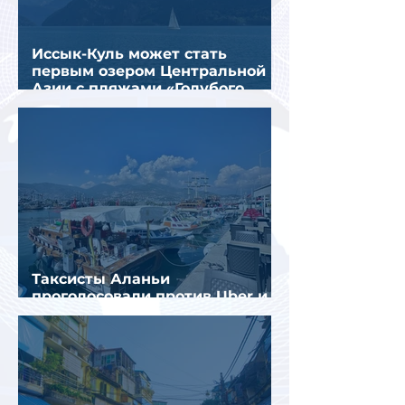
Иссык-Куль может стать
первым озером Центральной
Азии с пляжами «Голубого
флага»
Таксисты Аланьи
проголосовали против Uber и
Yandex Go