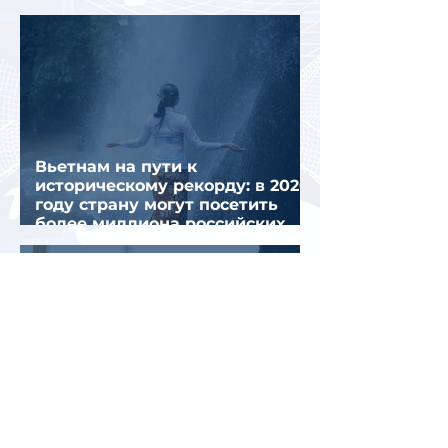
миграционного кризиса
Вьетнам на пути к
историческому рекорду: в 2026
году страну могут посетить
более миллиона российских
туристов
Во Внуково назвали самые