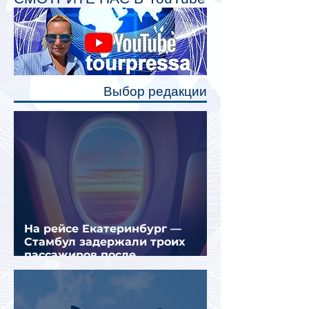
Одним из главных нововведений
станут индивидуальные шторки у
каждого спального места. Они
позволят пассажирам закрыть свою
полку во время сна или отдыха,
Выбор редакции
создав ощуще
На рейсе Екатеринбург —
Стамбул задержали троих
пассажиров после
предполагаемой серии краж