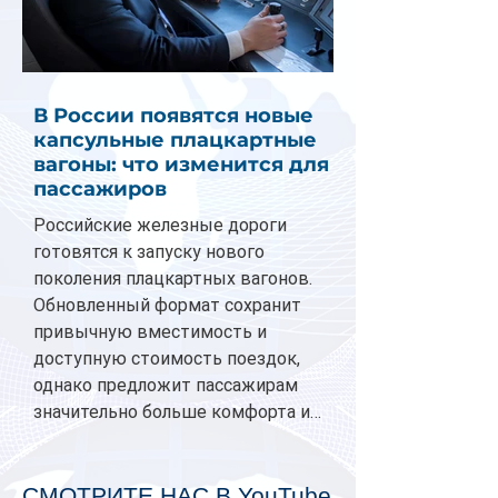
В России появятся новые
капсульные плацкартные
вагоны: что изменится для
пассажиров
Российские железные дороги
готовятся к запуску нового
поколения плацкартных вагонов.
Обновленный формат сохранит
привычную вместимость и
доступную стоимость поездок,
однако предложит пассажирам
значительно больше комфорта и
личного пространства. Серийное
производство новых вагонов
планируется начать в 2027 году.
СМОТРИТЕ НАС В YouTube