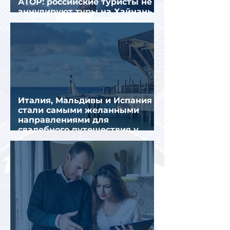
АТОР: российские туристы не
аннулируют туры на Хайнань
из-за тайфуна «Дельфин»
Италия, Мальдивы и Испания
стали самыми желанными
направлениями для
свадебного путешествия у
россиян