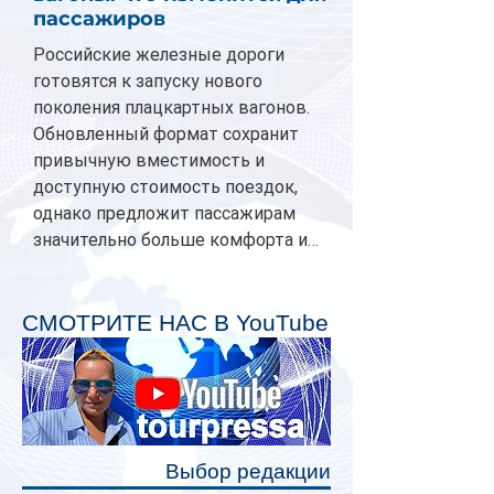
пассажиров
Российские железные дороги
готовятся к запуску нового
поколения плацкартных вагонов.
Обновленный формат сохранит
привычную вместимость и
доступную стоимость поездок,
однако предложит пассажирам
значительно больше комфорта и
личного пространства. Серийное
производство новых вагонов
планируется начать в 2027 году.
СМОТРИТЕ НАС В YouTube
Одним из главных нововведений
станут индивидуальные шторки у
каждого спального места. Они
позволят пассажирам закрыть свою
полку во время сна или отдыха,
Выбор редакции
создав ощуще