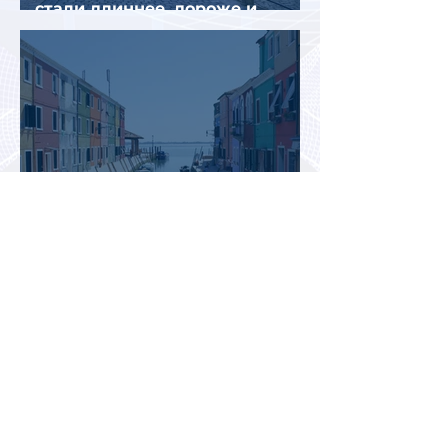
стали длиннее, дороже и
сложнее
Италия временно усилила
пограничный контроль на
направлении с Испанией из-за
миграционного кризиса
Вьетнам на пути к
историческому рекорду: в 2026