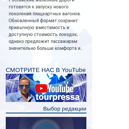
готовятся к запуску нового
поколения плацкартных вагонов.
Обновленный формат сохранит
привычную вместимость и
доступную стоимость поездок,
однако предложит пассажирам
значительно больше комфорта и
личного пространства. Серийное
производство новых вагонов
планируется начать в 2027 году.
СМОТРИТЕ НАС В YouTube
Одним из главных нововведений
станут индивидуальные шторки у
каждого спального места. Они
позволят пассажирам закрыть свою
полку во время сна или отдыха,
Выбор редакции
создав ощуще