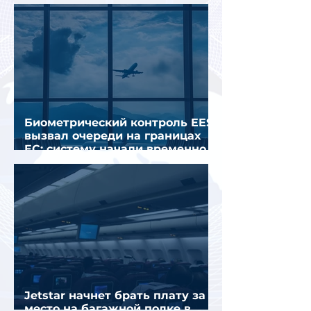
Грецией
Биометрический контроль EES
вызвал очереди на границах
ЕС: систему начали временно
отключать
Jetstar начнет брать плату за
место на багажной полке в