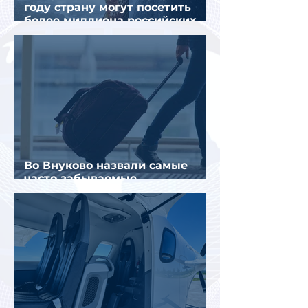
году страну могут посетить
более миллиона российских
туристов
Во Внуково назвали самые
часто забываемые
пассажирами вещи