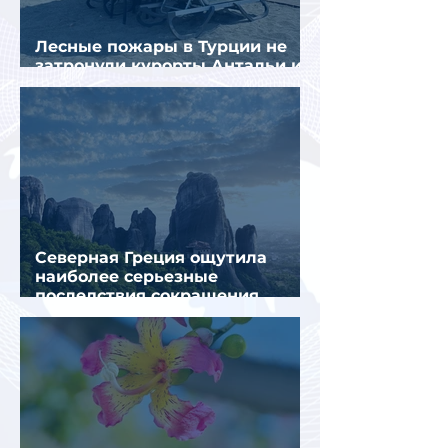
Лесные пожары в Турции не
затронули курорты Антальи и
Муглы
Северная Греция ощутила
наиболее серьезные
последствия сокращения
турпотока из России