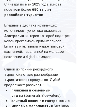
С января по май 2025 года эмират 
посетили более 
650 тысяч 
российских туристов
.
Впервые в десятке крупнейших 
источников турпотока оказалась 
Австралия
, интерес которой подогрет 
новой программой прямых рейсов 
Emirates и активной маркетинговой 
кампанией, нацеленной на молодое 
поколение и digital-номадов.
Одной из причин рекордного 
турпотока стало разнообразие 
туристических продуктов. Дубай 
продолжает развивать:
пляжный и семейный 
отдых
 (Jumeirah, Bluewaters),
элитный шопинг и гастрономию
,
мировые мероприятия
 (Art Dubai, 