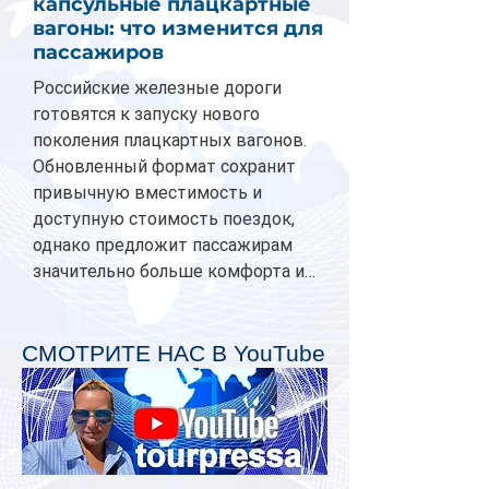
капсульные плацкартные
вагоны: что изменится для
пассажиров
Российские железные дороги
готовятся к запуску нового
поколения плацкартных вагонов.
Обновленный формат сохранит
привычную вместимость и
доступную стоимость поездок,
однако предложит пассажирам
значительно больше комфорта и
личного пространства. Серийное
производство новых вагонов
планируется начать в 2027 году.
СМОТРИТЕ НАС В YouTube
Одним из главных нововведений
станут индивидуальные шторки у
каждого спального места. Они
позволят пассажирам закрыть свою
полку во время сна или отдыха,