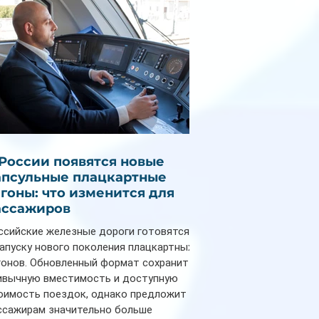
 России появятся новые
апсульные плацкартные
агоны: что изменится для
ассажиров
ссийские железные дороги готовятся
запуску нового поколения плацкартных
гонов. Обновленный формат сохранит
ивычную вместимость и доступную
оимость поездок, однако предложит
ссажирам значительно больше