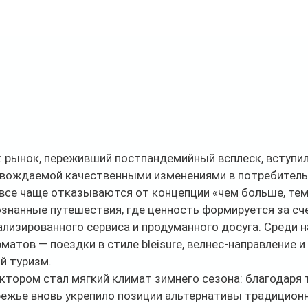
 рынок, переживший постпандемийный всплеск, вступил 
овождаемой качественными изменениями в потребитель
все чаще отказываются от концепции «чем больше, тем 
знанные путешествия, где ценность формируется за сч
ализированного сервиса и продуманного досуга. Среди н
атов — поездки в стиле bleisure, велнес-направление и 
й туризм.
тором стал мягкий климат зимнего сезона: благодаря т
ежье вновь укрепило позиции альтернативы традицион