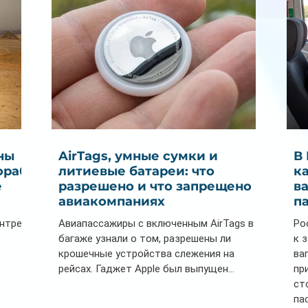
ны
AirTags, умные сумки и
В
ораб
литиевые батареи: что
к
е
разрешено и что запрещено в
в
авиакомпаниях
п
ентре
Авиапассажиры с включенным AirTags в
Ро
багаже узнали о том, разрешены ли
к 
крошечные устройства слежения на
ва
рейсах. Гаджет Apple был выпущен...
пр
ст
па