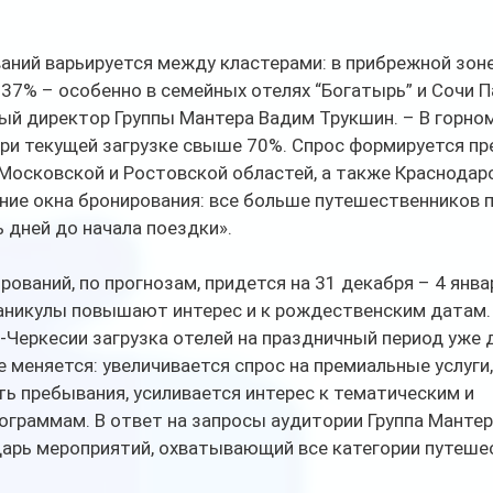
аний варьируется между кластерами: в прибрежной зоне
37% – особенно в семейных отелях “Богатырь” и Сочи Па
ый директор Группы Мантера Вадим Трукшин. – В горном
при текущей загрузке свыше 70%. Спрос формируется п
Московской и Ростовской областей, а также Краснодарс
ие окна бронирования: все больше путешественников 
 дней до начала поездки».
ований, по прогнозам, придется на 31 декабря – 4 январ
никулы повышают интерес и к рождественским датам. 
-Черкесии загрузка отелей на праздничный период уже 
 меняется: увеличивается спрос на премиальные услуги,
ь пребывания, усиливается интерес к тематическим и 
граммам. В ответ на запросы аудитории Группа Мантер
арь мероприятий, охватывающий все категории путеше