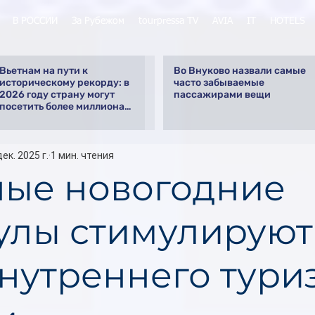
В РОССИИ
За Рубежом
tourpressa TV
AVIA
IT
HOTELS
Вьетнам на пути к
Во Внуково назвали самые
историческому рекорду: в
часто забываемые
2026 году страну могут
пассажирами вещи
посетить более миллиона
российских туристов
дек. 2025 г.
1 мин. чтения
ые новогодние
улы стимулируют
внутреннего тури