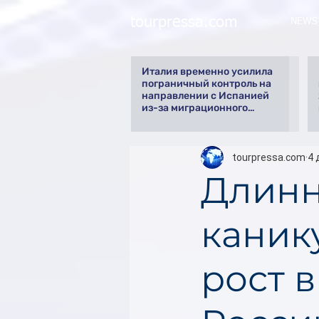
tourpressa.com
NEWS
Италия временно усилила
пограничный контроль на
направлении с Испанией
из-за миграционного
кризиса
tourpressa.com
4 
Длинн
каник
рост 