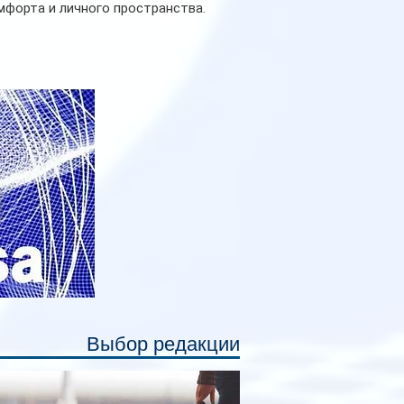
мфорта и личного пространства.
рийное производство новых вагонов
анируется начать в 2027 году. Одним из
авных нововведений станут
дивидуальные шторки у каждого
ального места. Они позволят
ссажирам закрыть свою полку во
емя сна или отдыха, создав ощуще
Выбор редакции