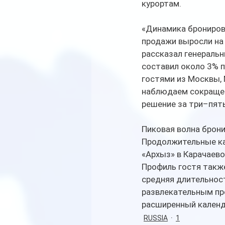
курортам.
«Динамика брониров
продажи выросли на 
рассказал генеральн
составил около 3% 
гостями из Москвы, 
наблюдаем сокращен
решение за три–пять
Пиковая волна бронир
Продолжительные ка
«Архыз» в Карачаево
Профиль гостя также
средняя длительност
развлекательным про
расширенный календ
RUSSIA
1