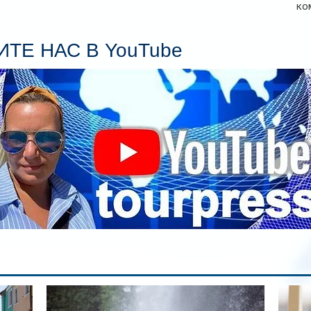
ко
Се
пл
ТЕ НАС В YouTube
гл
ин
сп
па
вр