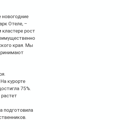
 новогодние 
рк Отеле, – 
 кластере рост 
реимущественно 
кого края. Мы 
принимают 
я. 
На курорте 
достигла 75%.
 растет 
а подготовила 
ственников.