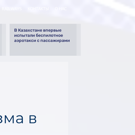
RAILWAYS
КОНТАКТЫ
О НАС
В Казахстане впервые
испытали беспилотное
аэротакси с пассажирами
зма в