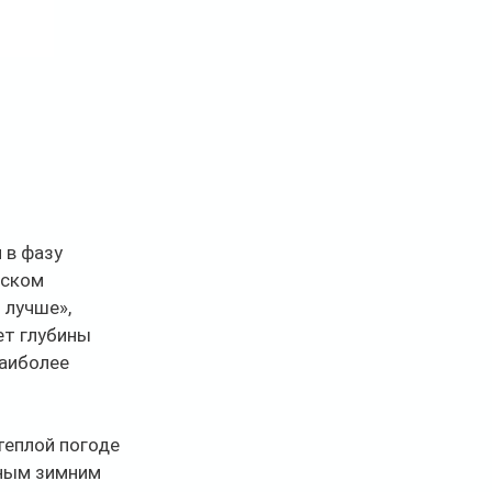
в фазу 
ском 
лучше», 
ет глубины 
аиболее 
еплой погоде 
ным зимним 