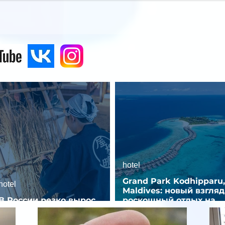
hotel
Grand Park Kodhipparu,
hotel
Maldives: новый взгляд
В России резко вырос
роскошный отдых на
спрос на отели без звезд
Мальдивах