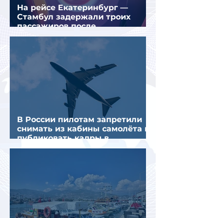
На рейсе Екатеринбург —
Стамбул задержали троих
пассажиров после
предполагаемой серии краж
В России пилотам запретили
снимать из кабины самолёта и
публиковать кадры в
интернете