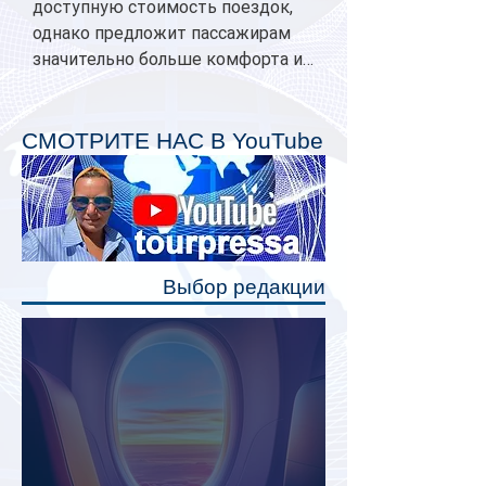
доступную стоимость поездок,
однако предложит пассажирам
значительно больше комфорта и
личного пространства. Серийное
производство новых вагонов
планируется начать в 2027 году.
СМОТРИТЕ НАС В YouTube
Одним из главных нововведений
станут индивидуальные шторки у
каждого спального места. Они
позволят пассажирам закрыть свою
полку во время сна или отдыха,
Выбор редакции
создав ощуще