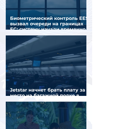
Биометрический контроль EES
вызвал очереди на границах
ЕС: систему начали временно
отключать
Jetstar начнет брать плату за
место на багажной полке в
салоне самолета