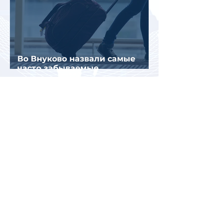
Во Внуково назвали самые
часто забываемые
пассажирами вещи
В Казахстане впервые
испытали беспилотное
аэротакси с пассажирами