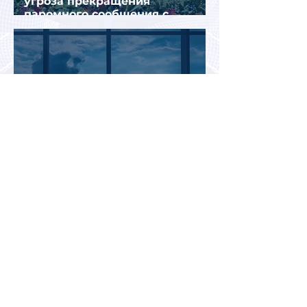
угроза прекращения
паромного сообщения с
Грецией
Биометрический контроль EES
вызвал очереди на границах
ЕС: систему начали временно
отключать