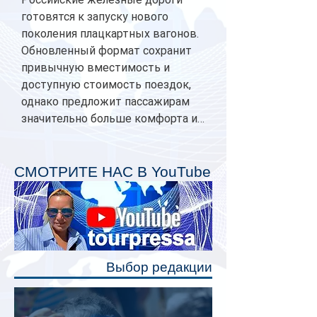
готовятся к запуску нового
поколения плацкартных вагонов.
Обновленный формат сохранит
привычную вместимость и
доступную стоимость поездок,
однако предложит пассажирам
значительно больше комфорта и
личного пространства. Серийное
производство новых вагонов
планируется начать в 2027 году.
СМОТРИТЕ НАС В YouTube
Одним из главных нововведений
станут индивидуальные шторки у
каждого спального места. Они
позволят пассажирам закрыть свою
полку во время сна или отдыха,
Выбор редакции
создав ощуще