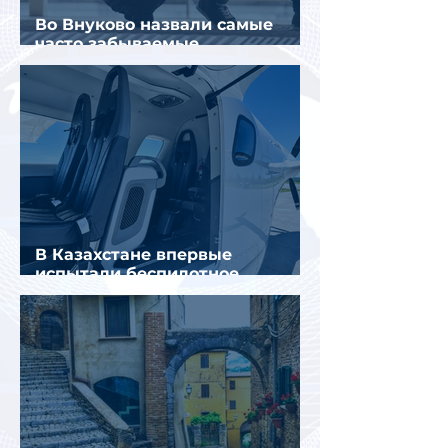
Во Внуково назвали самые
часто забываемые
пассажирами вещи
В Казахстане впервые
испытали беспилотное
аэротакси с пассажирами