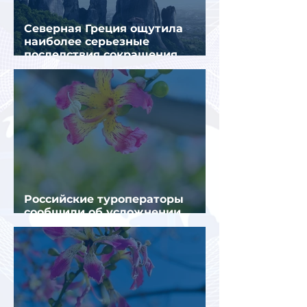
Северная Греция ощутила
наиболее серьезные
последствия сокращения
турпотока из России
Российские туроператоры
сообщили об усложнении
получения виз в Грецию