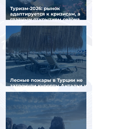
Туризм-2026: рынок
адаптируется к кризисам, а
главным открытием сезона
стал Вьетнам
Лесные пожары в Турции не
затронули курорты Антальи и
Муглы