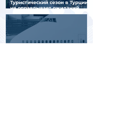
Туристический сезон в Турции
не оправдывает ожиданий
отрасли
Цены на авиабилеты в России
растут, но рост цен
сдерживают зарубежные
конкуренты