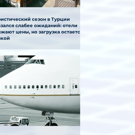
ристический сезон в Турции
азался слабее ожиданий: отели
жают цены, но загрузка остается
зкой