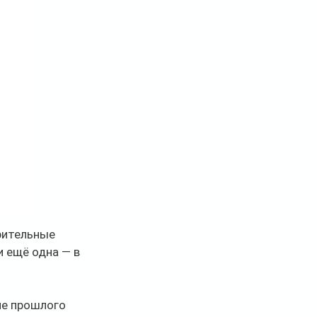
рительные 
 ещё одна — в 
ле прошлого 