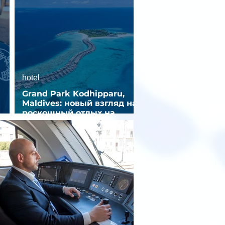
hotel
Grand Park Kodhipparu,
Maldives: новый взгляд на
роскошный отдых на
зд
Мальдивах