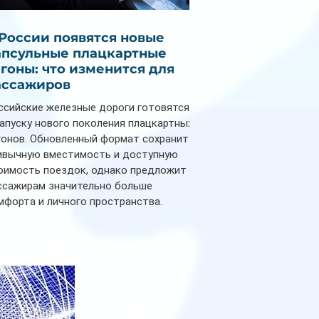
 России появятся новые
апсульные плацкартные
агоны: что изменится для
ассажиров
ссийские железные дороги готовятся
запуску нового поколения плацкартных
гонов. Обновленный формат сохранит
ивычную вместимость и доступную
оимость поездок, однако предложит
ссажирам значительно больше
мфорта и личного пространства.
рийное производство новых вагонов
анируется начать в 2027 году. Одним из
авных нововведений станут
дивидуальные шторки у каждого
ального места. Они позволят
ссажирам закрыть свою полку во
емя сна или отдыха, создав ощуще