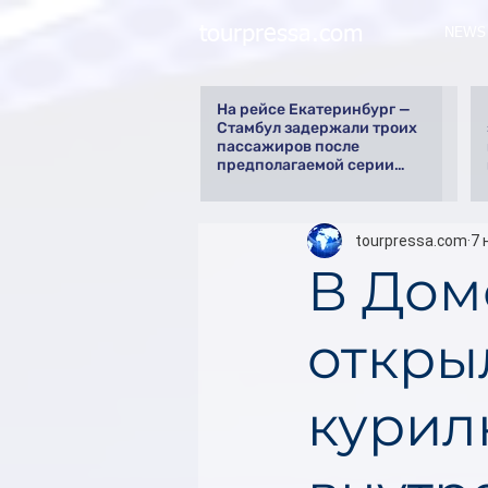
tourpressa.com
NEWS
На рейсе Екатеринбург —
Стамбул задержали троих
пассажиров после
предполагаемой серии
краж
tourpressa.com
7 
В Дом
откры
курил