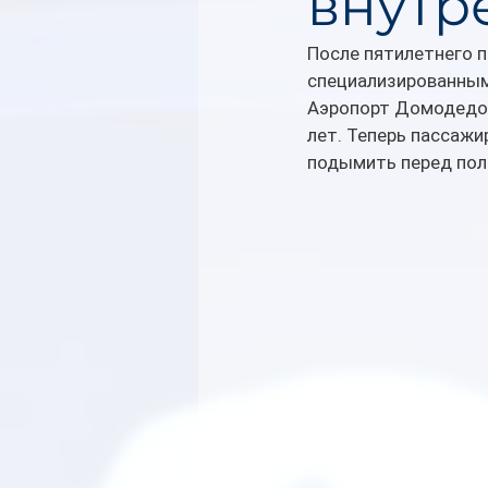
внутр
После пятилетнего 
специализированны
Аэропорт Домодедово
лет. Теперь пассаж
подымить перед пол