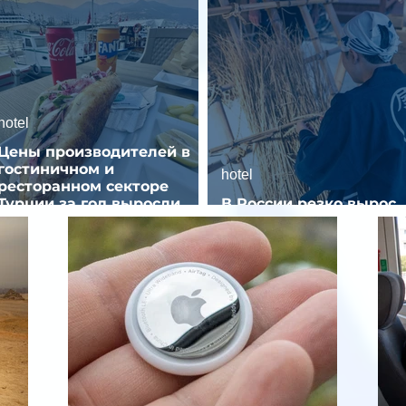
hotel
Цены производителей в
гостиничном и
hotel
ресторанном секторе
Турции за год выросли
В России резко вырос
почти на 32%
спрос на отели без зве