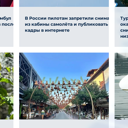
амбул
В России пилотам запретили снимать
Ту
 после
из кабины самолёта и публиковать
ок
кадры в интернете
сни
ни