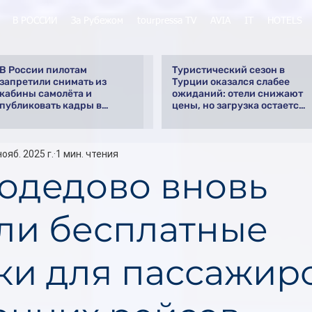
В РОССИИ
За Рубежом
tourpressa TV
AVIA
IT
HOTELS
В России пилотам
Туристический сезон в
запретили снимать из
Турции оказался слабее
кабины самолёта и
ожиданий: отели снижают
публиковать кадры в
цены, но загрузка остается
интернете
низкой
нояб. 2025 г.
1 мин. чтения
одедово вновь
ли бесплатные
ки для пассажир