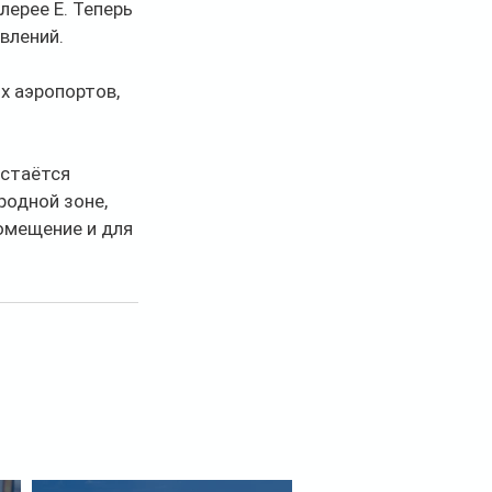
ерее Е. Теперь 
влений.
 аэропортов, 
стаётся 
одной зоне, 
омещение и для 