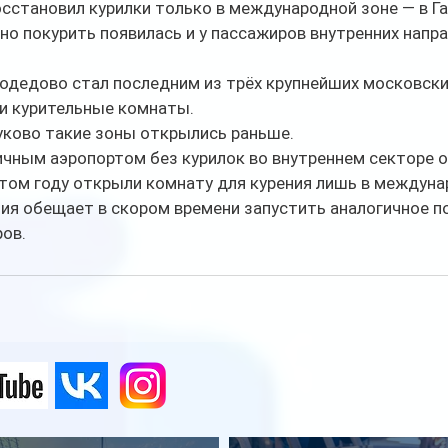
становил курилки только в международной зоне — в Гал
о покурить появилась и у пассажиров внутренних напра
одедово стал последним из трёх крупнейших московских
и курительные комнаты. 
уково такие зоны открылись раньше.
чным аэропортом без курилок во внутреннем секторе о
том году открыли комнату для курения лишь в междунар
ия обещает в скором времени запустить аналогичное п
ов.