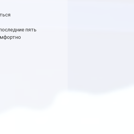
ться 
последние пять 
омфортно 