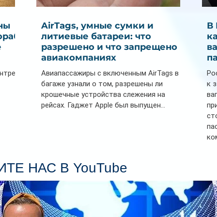
ны
AirTags, умные сумки и
В
ораб
литиевые батареи: что
к
е
разрешено и что запрещено в
в
авиакомпаниях
п
ентре
Авиапассажиры с включенным AirTags в
Ро
багаже узнали о том, разрешены ли
к 
крошечные устройства слежения на
ва
рейсах. Гаджет Apple был выпущен...
пр
ст
па
ко
Се
пл
ТЕ НАС В YouTube
гл
ин
сп
па
вр