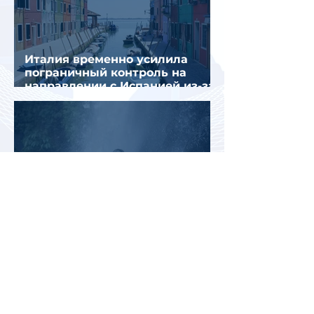
Италия временно усилила
пограничный контроль на
направлении с Испанией из-за
миграционного кризиса
Вьетнам на пути к
историческому рекорду: в 2026
году страну могут посетить
более миллиона российских
туристов