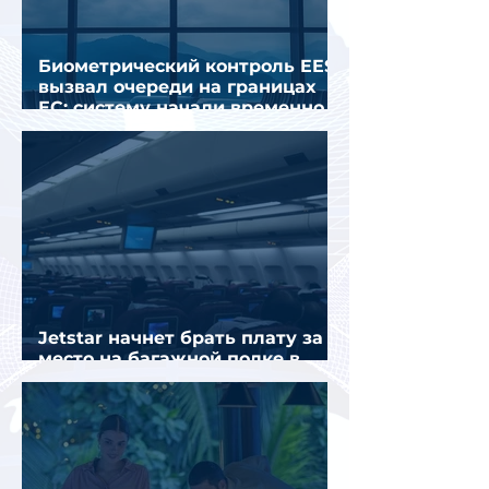
Биометрический контроль EES
вызвал очереди на границах
ЕС: систему начали временно
отключать
Jetstar начнет брать плату за
место на багажной полке в
салоне самолета