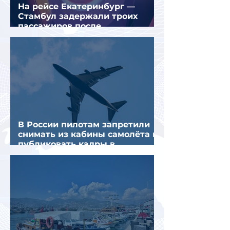
На рейсе Екатеринбург —
Стамбул задержали троих
пассажиров после
предполагаемой серии краж
В России пилотам запретили
снимать из кабины самолёта и
публиковать кадры в
интернете