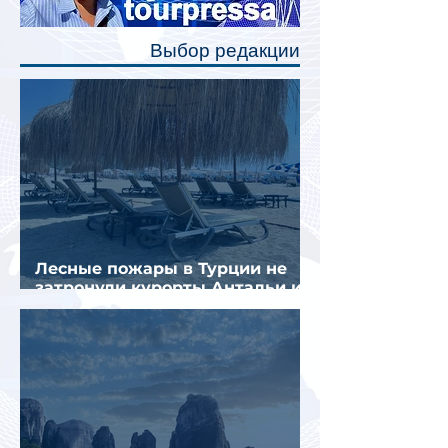
позволят пассажирам закрыть свою
полку во время сна или отдыха,
Выбор редакции
создав ощуще
Лесные пожары в Турции не
затронули курорты Антальи и
Муглы