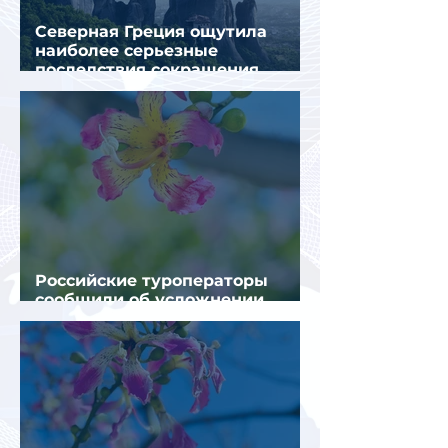
Северная Греция ощутила
наиболее серьезные
последствия сокращения
турпотока из России
Российские туроператоры
сообщили об усложнении
получения виз в Грецию