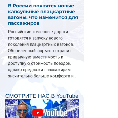
В России появятся новые
капсульные плацкартные
вагоны: что изменится для
пассажиров
Российские железные дороги
готовятся к запуску нового
поколения плацкартных вагонов.
Обновленный формат сохранит
привычную вместимость и
доступную стоимость поездок,
однако предложит пассажирам
значительно больше комфорта и
личного пространства. Серийное
производство новых вагонов
планируется начать в 2027 году.
СМОТРИТЕ НАС В YouTube
Одним из главных нововведений
станут индивидуальные шторки у
каждого спального места. Они