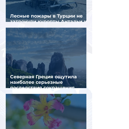
Лесные пожары в Турции не
затронули курорты Антальи и
Муглы
Северная Греция ощутила
наиболее серьезные
последствия сокращения
турпотока из России