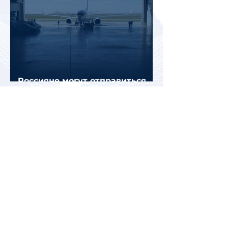
Россияне могут отправиться
прямыми рейсами в 34 страны
Белоруссия и Казахстан стали
лидерами среди зарубежных
направлений для летнего
отдыха россиян