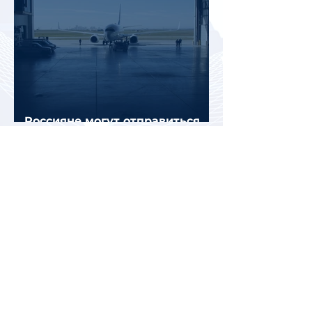
Россияне могут отправиться
прямыми рейсами в 34 страны
Белоруссия и Казахстан стали
лидерами среди зарубежных
направлений для летнего
отдыха россиян