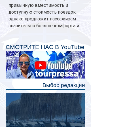
привычную вместимость и
доступную стоимость поездок,
однако предложит пассажирам
значительно больше комфорта и
личного пространства. Серийное
производство новых вагонов
планируется начать в 2027 году.
СМОТРИТЕ НАС В YouTube
Одним из главных нововведений
станут индивидуальные шторки у
каждого спального места. Они
позволят пассажирам закрыть свою
полку во время сна или отдыха,
Выбор редакции
создав ощуще