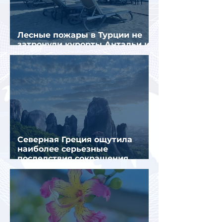
Лесные пожары в Турции не
затронули курорты Антальи и
Муглы
Северная Греция ощутила
наиболее серьезные
последствия сокращения
турпотока из России