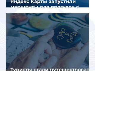
Яндекс Карты запустили
маршруты для прогулок с
описанием и аудиогидом
Туристы стали путешествовать
реже, но оставлять на отдых
почти на 40% больше
Росавиация аннулировала