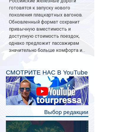
Российские железные дороги
готовятся к запуску нового
поколения плацкартных вагонов.
Обновленный формат сохранит
привычную вместимость и
доступную стоимость поездок,
однако предложит пассажирам
значительно больше комфорта и
личного пространства. Серийное
производство новых вагонов
планируется начать в 2027 году.
СМОТРИТЕ НАС В YouTube
Одним из главных нововведений
станут индивидуальные шторки у
каждого спального места. Они
позволят пассажирам закрыть свою
полку во время сна или отдыха,
Выбор редакции
создав ощуще