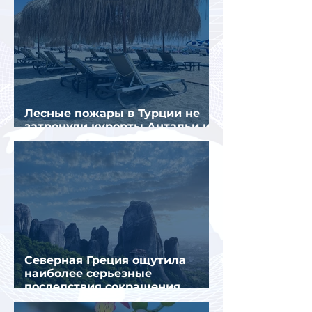
Лесные пожары в Турции не
затронули курорты Антальи и
Муглы
Северная Греция ощутила
наиболее серьезные
последствия сокращения
турпотока из России