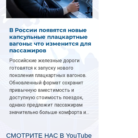
В России появятся новые
капсульные плацкартные
вагоны: что изменится для
пассажиров
Российские железные дороги
готовятся к запуску нового
поколения плацкартных вагонов.
Обновленный формат сохранит
привычную вместимость и
доступную стоимость поездок,
однако предложит пассажирам
значительно больше комфорта и
личного пространства. Серийное
производство новых вагонов
планируется начать в 2027 году.
СМОТРИТЕ НАС В YouTube