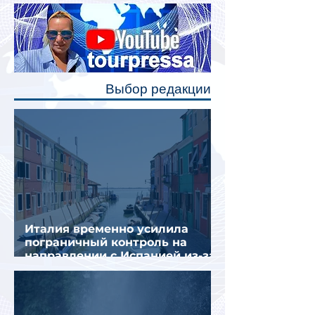
Одним из главных нововведений
станут индивидуальные шторки у
каждого спального места. Они
позволят пассажирам закрыть свою
полку во время сна или отдыха,
Выбор редакции
создав ощуще
Италия временно усилила
пограничный контроль на
направлении с Испанией из-за
миграционного кризиса