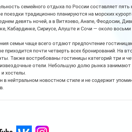
ьность семейного отдыха по России составляет пять н
 поездки традиционно планируются на морских курортах
еднем девять ночей, а в Витязево, Анапе, Феодосии, Ди
ке, Кабардинке, Сириусе, Алуште и Сочи — около восьми 
ния семьи чаще всего отдают предпочтение гостиницам
ые приходится почти четверть всех бронирований. На вт
ты. Также востребованы гостиницы категорий три и че
тизвездочные отели. Небольшую долю рынка занимают к
 и хостелы.
 в нейтральном новостном стиле и не содержит упомин
в.