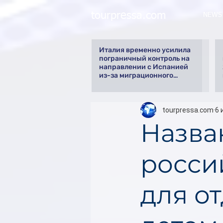
tourpressa.com
NEWS
Италия временно усилила
пограничный контроль на
направлении с Испанией
из-за миграционного
кризиса
tourpressa.com
6 
Назва
росси
для о