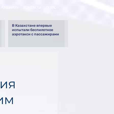
RAILWAYS
КОНТАКТЫ
О НАС
В Казахстане впервые
испытали беспилотное
аэротакси с пассажирами
ния
тим