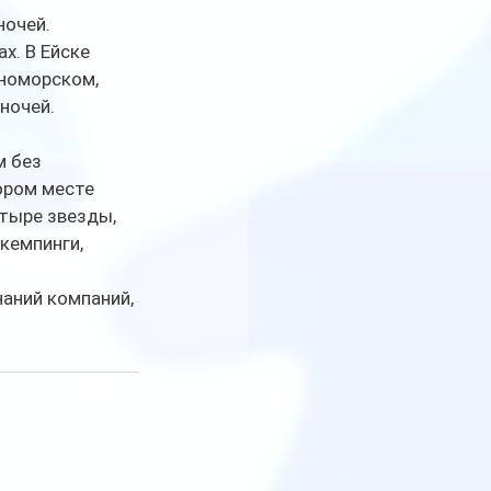
очей. 
. В Ейске 
вноморском, 
ночей.
 без 
ором месте 
тыре звезды, 
емпинги, 
аний компаний, 