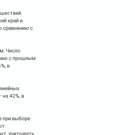
шествий. 
ий край и 
о сравнению с 
м. Число 
нию с прошлым 
%, в 
емейных 
 на 42%, в 
 при выборе 
ют 
ут, учитывать 