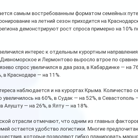
ается самым востребованным форматом семейных путе
онирование на летний сезон приходится на Краснодарск
региона демонстрируют рост спроса примерно на 10% п
величился интерес к отдельным курортным направления
 Дивноморское и Лермонтово выросло втрое по сравне
язево спрос увеличился в два раза, в Кабардинке — на 76
, в Краснодаре — на 11%.
тереса наблюдается и на курортах Крыма. Количество с
 увеличилось на 60%, в Судак — на 52%, в Севастополь —
в Алушту — на 26%, в Ялту — на 18%.
ской отрасли отмечают, что одним из главных факторов
емей остается удобство логистики. Многие предпочита
шествия, которые позволяют гибко планировать маршр