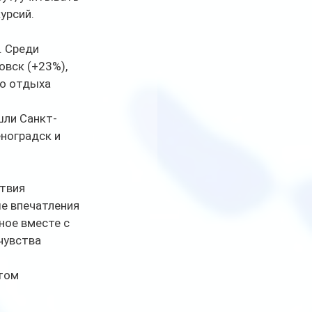
урсий.
 Среди 
вск (+23%), 
о отдыха 
шли Санкт-
еноградск и 
твия 
е впечатления 
ное вместе с 
чувства 
том 