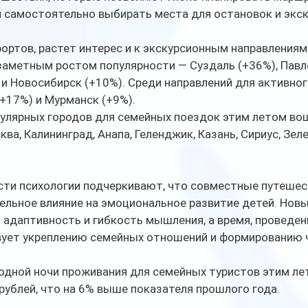
 самостоятельно выбирать места для остановок и экск
ртов, растет интерес и к экскурсионным направлениям.
заметным ростом популярности — Суздаль (+36%), Павло
и Новосибирск (+10%). Среди направлений для активног
+17%) и Мурманск (+9%).
пулярных городов для семейных поездок этим летом во
ква, Калининград, Анапа, Геленджик, Казань, Сириус, Зел
сти психологии подчеркивают, что совместные путешес
льное влияние на эмоциональное развитие детей. Новы
адаптивность и гибкость мышления, а время, проведен
вует укреплению семейных отношений и формированию 
одной ночи проживания для семейных туристов этим ле
 рублей, что на 6% выше показателя прошлого года.