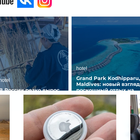
hotel
Grand Park Kodhipparu,
hotel
Maldives: новый взгляд
В России резко вырос
роскошный отдых на
спрос на отели без звезд
Мальдивах