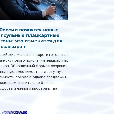
 России появятся новые
апсульные плацкартные
агоны: что изменится для
ассажиров
ссийские железные дороги готовятся
запуску нового поколения плацкартных
гонов. Обновленный формат сохранит
ивычную вместимость и доступную
оимость поездок, однако предложит
ссажирам значительно больше
мфорта и личного пространства.
рийное производство новых вагонов
анируется начать в 2027 году. Одним из
авных нововведений станут
дивидуальные шторки у каждого