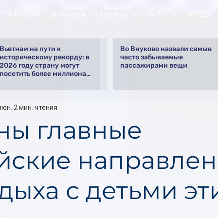
В РОССИИ
За Рубежом
tourpressa TV
AVIA
IT
HOTELS
Вьетнам на пути к
Во Внуково назвали самые
историческому рекорду: в
часто забываемые
2026 году страну могут
пассажирами вещи
посетить более миллиона
российских туристов
июн.
2 мин. чтения
ны главные
йские направле
тдыха с детьми э