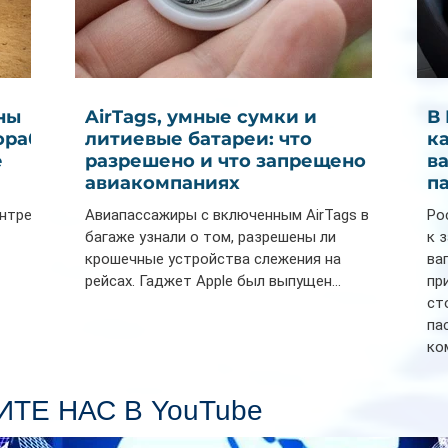
ны
AirTags, умные сумки и
В
ораб
литиевые батареи: что
к
е
разрешено и что запрещено в
в
авиакомпаниях
п
ентре
Авиапассажиры с включенным AirTags в
Ро
багаже узнали о том, разрешены ли
к 
крошечные устройства слежения на
ва
рейсах. Гаджет Apple был выпущен...
пр
ст
па
ко
Се
пл
ТЕ НАС В YouTube
гл
ин