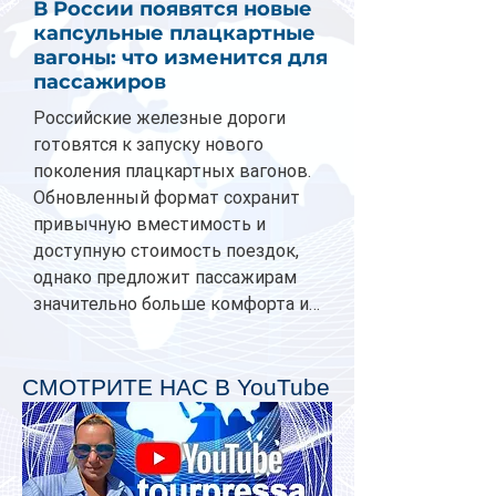
В России появятся новые
капсульные плацкартные
вагоны: что изменится для
пассажиров
Российские железные дороги
готовятся к запуску нового
поколения плацкартных вагонов.
Обновленный формат сохранит
привычную вместимость и
доступную стоимость поездок,
однако предложит пассажирам
значительно больше комфорта и
личного пространства. Серийное
производство новых вагонов
планируется начать в 2027 году.
СМОТРИТЕ НАС В YouTube
Одним из главных нововведений
станут индивидуальные шторки у
каждого спального места. Они
позволят пассажирам закрыть свою