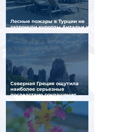
Лесные пожары в Турции не
затронули курорты Антальи и
Муглы
Северная Греция ощутила
наиболее серьезные
последствия сокращения
турпотока из России