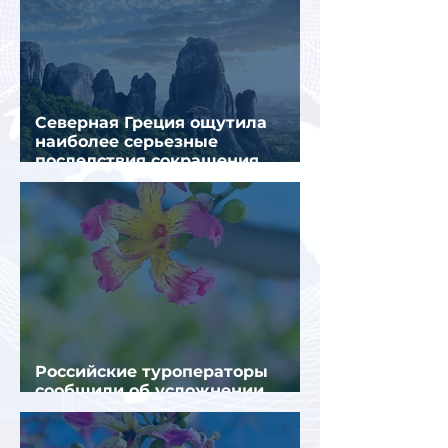
Северная Греция ощутила
наиболее серьезные
последствия сокращения
турпотока из России
Российские туроператоры
сообщили об усложнении
получения виз в Грецию