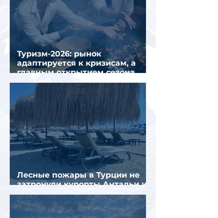
Туризм-2026: рынок
адаптируется к кризисам, а
главным открытием сезона
стал Вьетнам
Лесные пожары в Турции не
затронули курорты Антальи и
Муглы