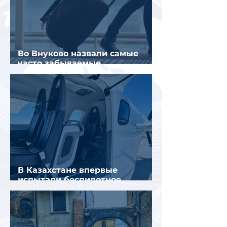
Во Внуково назвали самые
часто забываемые
пассажирами вещи
В Казахстане впервые
испытали беспилотное
аэротакси с пассажирами