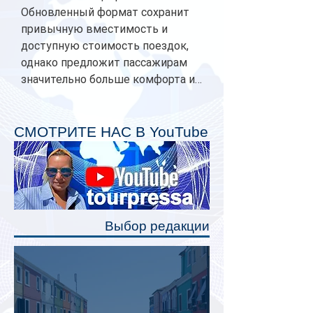
Обновленный формат сохранит
привычную вместимость и
доступную стоимость поездок,
однако предложит пассажирам
значительно больше комфорта и
личного пространства. Серийное
производство новых вагонов
планируется начать в 2027 году.
СМОТРИТЕ НАС В YouTube
Одним из главных нововведений
станут индивидуальные шторки у
каждого спального места. Они
позволят пассажирам закрыть свою
полку во время сна или отдыха,
Выбор редакции
создав ощуще