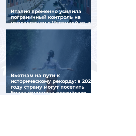
Италия временно усилила
пограничный контроль на
направлении с Испанией из-за
миграционного кризиса
Вьетнам на пути к
историческому рекорду: в 2026
году страну могут посетить
более миллиона российских
туристов