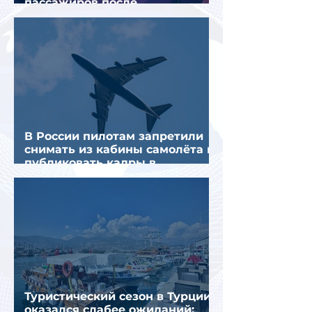
пассажиров после
предполагаемой серии краж
В России пилотам запретили
снимать из кабины самолёта и
публиковать кадры в
интернете
Туристический сезон в Турции
оказался слабее ожиданий: