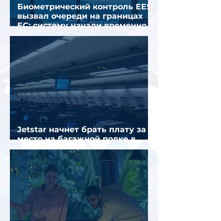
Биометрический контроль EES
вызвал очереди на границах
ЕС: систему начали временно
отключать
Jetstar начнет брать плату за
место на багажной полке в
салоне самолета