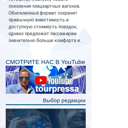
поколения плацкартных вагонов.
Обновленный формат сохранит
привычную вместимость и
доступную стоимость поездок,
однако предложит пассажирам
значительно больше комфорта и
личного пространства. Серийное
производство новых вагонов
планируется начать в 2027 году.
СМОТРИТЕ НАС В YouTube
Одним из главных нововведений
станут индивидуальные шторки у
каждого спального места. Они
позволят пассажирам закрыть свою
полку во время сна или отдыха,
Выбор редакции
создав ощуще