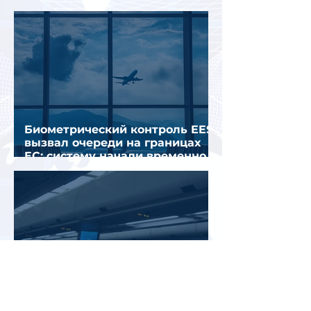
Грецией
Биометрический контроль EES
вызвал очереди на границах
ЕС: систему начали временно
отключать
Jetstar начнет брать плату за