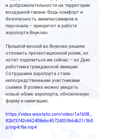
и доброжелательности на территории 
воздушной гавани. Ведь комфорт и 
безопасность авиапассажиров и 
персонала – приоритет в работе 
аэропорта Внуково.
Прошлой весной во Внуково решили  
отложить презентационной ролик, но 
хотят поделиться им сейчас – ко Дню 
работника гражданской авиации. 
Сотрудники аэропорта стали 
непосредственными участниками 
съемки. В ролике можно увидеть 
новый облик аэропорта, обновленную 
форму и навигацию.
https://video.wixstatic.com/video/1a1b08_
82bf3742c662408ebc4572d053b6db21/360
p/mp4/file.mp4