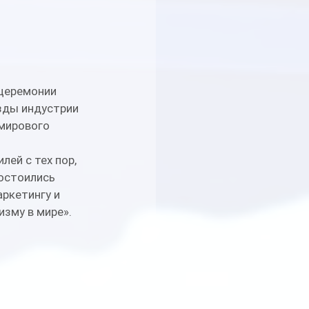
церемонии 
езды индустрии 
мирового 
ей с тех пор, 
остоились 
ркетингу и 
зму в мире». 