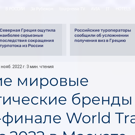
В РОССИИ
За Рубежом
tourpressa TV
AVIA
IT
HOTELS
Северная Греция ощутила
Российские туроператоры
наиболее серьезные
сообщили об усложнении
последствия сокращения
получения виз в Грецию
турпотока из России
 нояб. 2022 г.
3 мин. чтения
е мировые
тические бренды
-финале World Tra