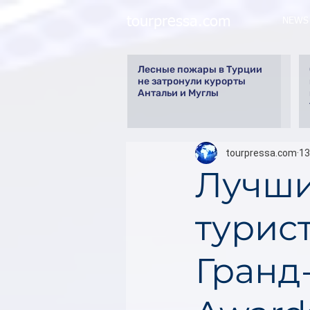
tourpressa.com
NEWS
Лесные пожары в Турции
не затронули курорты
Антальи и Муглы
tourpressa.com
13
Лучши
турис
Гранд