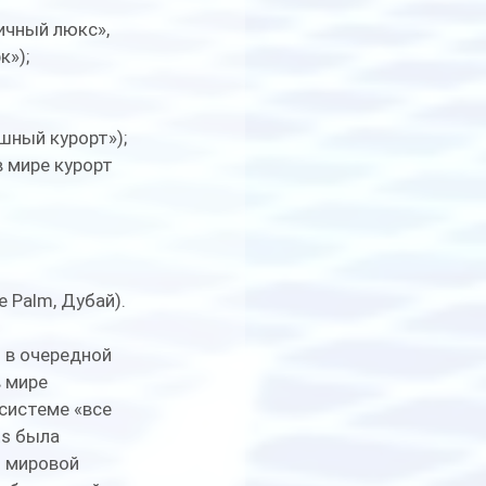
ичный люкс», 
»); 
шный курорт»); 
в мире курорт 
e Palm, Дубай).
l в очередной 
 мире 
системе «все 
ts была 
 мировой 