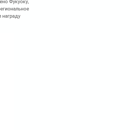
ено Фукуоку, 
региональное 
 награду 