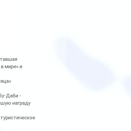
ставшая 
в мире» и 
яца» 
у-Даби - 
сшую награду 
 туристическое 