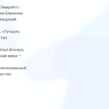
Эмирейтс - 
 на Ближнем 
раждений 
, «Лучшую 
тво 
had Airways, 
ний мира — 
региональный 
ество 