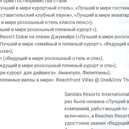
гории гостеприимства стали:
«Лучший в мире курортный отель», «Лучший в мире гостин
ставительский клубный лаунж», «Лучший в мире аквапарк
й в мире роскошный отель класса люкс»); 
учший в мире роскошный пляжный курорт»); 
 Resort Dubai на пляже Джумейра («Лучший в мире роско
(«Лучший в мире семейный и пляжный курорт», «Ведущий 
ха»); 
n («Ведущий в мире роскошный отель и спа»); 
Ведущий в мире роскошный пляжный курорт и спа»); 
ре курорт для дайвинга»: Аманпуло, Филиппины);
пляжные виллы в мире»: Beachfront Villas @ One&Only Th
Sandals Resorts Internationa
раз была названа «Лучшей в
компанией, работающей по 
включено», а Beaches Resor
удостоена звания «Ведущий