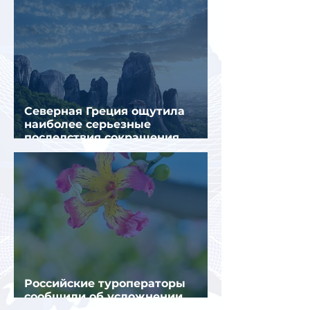
Северная Греция ощутила
наиболее серьезные
последствия сокращения
турпотока из России
Российские туроператоры
сообщили об усложнении
получения виз в Грецию