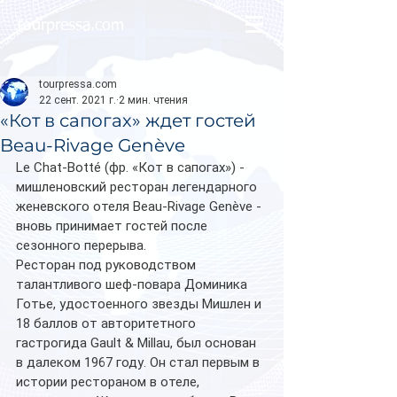
tourpressa.com
tourpressa.com
22 сент. 2021 г.
2 мин. чтения
«Кот в сапогах» ждет гостей
Beau-Rivage Genève
Le Chat-Botté (фр. «Кот в сапогах») - 
мишленовский ресторан легендарного 
женевского отеля Beau-Rivage Genève - 
вновь принимает гостей после 
сезонного перерыва. 
Ресторан под руководством 
талантливого шеф-повара Доминика 
Готье, удостоенного звезды Мишлен и 
18 баллов от авторитетного 
гастрогида Gault & Millau, был основан 
в далеком 1967 году. Он стал первым в 
истории рестораном в отеле, 