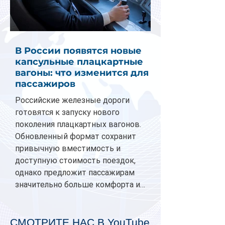
В России появятся новые
капсульные плацкартные
вагоны: что изменится для
пассажиров
Российские железные дороги
готовятся к запуску нового
поколения плацкартных вагонов.
Обновленный формат сохранит
привычную вместимость и
доступную стоимость поездок,
однако предложит пассажирам
значительно больше комфорта и
личного пространства. Серийное
производство новых вагонов
планируется начать в 2027 году.
СМОТРИТЕ НАС В YouTube