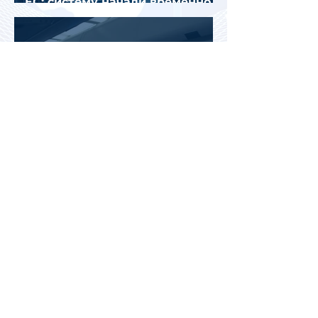
ЕС: систему начали временно
отключать
Jetstar начнет брать плату за
место на багажной полке в
салоне самолета
Почему после отпуска
усталость может только