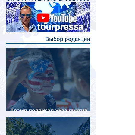
Одним из главных нововведений
станут индивидуальные шторки у
каждого спального места. Они
позволят пассажирам закрыть свою
полку во время сна или отдыха,
Выбор редакции
создав ощуще
Трамп подписал указ против
«родильного туризма» в США