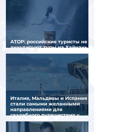
АТОР: российские туристы не
аннулируют туры на Хайнань
из-за тайфуна «Дельфин»
Италия, Мальдивы и Испания
стали самыми желанными
направлениями для
свадебного путешествия у
россиян