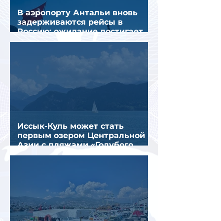
В аэропорту Антальи вновь
задерживаются рейсы в
Россию: ожидание достигает
почти 10 часов
Иссык-Куль может стать
первым озером Центральной
Азии с пляжами «Голубого
флага»