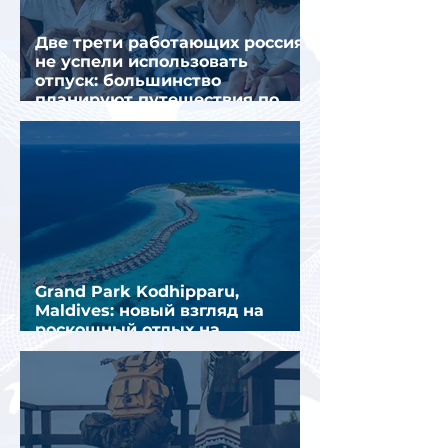
Две трети работающих россиян
не успели использовать
отпуск: большинство
планируют путешествия по
стране
Grand Park Kodhipparu,
Maldives: новый взгляд на
роскошный отдых на
Мальдивах