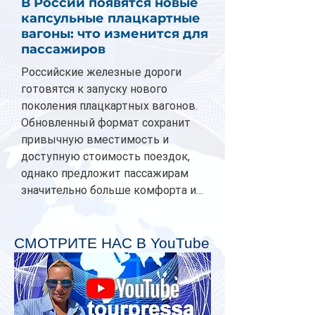
В России появятся новые
капсульные плацкартные
вагоны: что изменится для
пассажиров
Российские железные дороги
готовятся к запуску нового
поколения плацкартных вагонов.
Обновленный формат сохранит
привычную вместимость и
доступную стоимость поездок,
однако предложит пассажирам
значительно больше комфорта и
личного пространства. Серийное
производство новых вагонов
планируется начать в 2027 году.
СМОТРИТЕ НАС В YouTube
Одним из главных нововведений
станут индивидуальные шторки у
каждого спального места. Они
позволят пассажирам закрыть свою