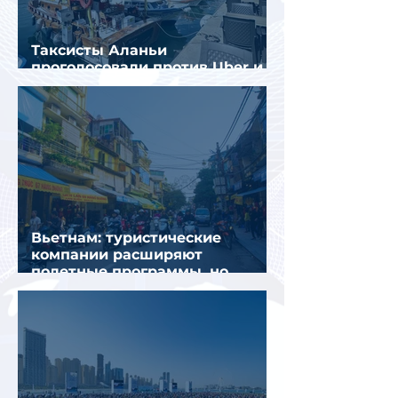
Таксисты Аланьи
проголосовали против Uber и
Yandex Go
Вьетнам: туристические
компании расширяют
полетные программы, но
избегают прежних ошибок