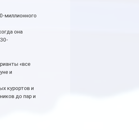
0-миллионного 
огда она 
 30-
арианты «все 
уне и 
х курортов и 
иков до пар и 