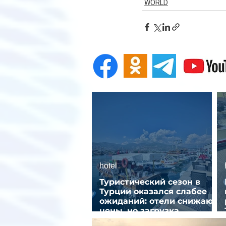
WORLD
hotel
Туристический сезон в
Турции оказался слабее
ожиданий: отели снижают
цены, но загрузка
остается низкой