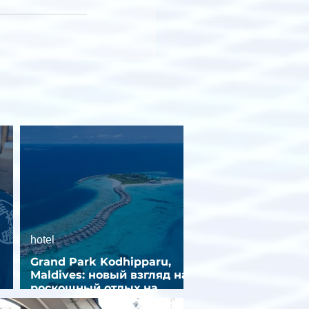
hotel
Grand Park Kodhipparu,
Maldives: новый взгляд на
роскошный отдых на
зд
Мальдивах