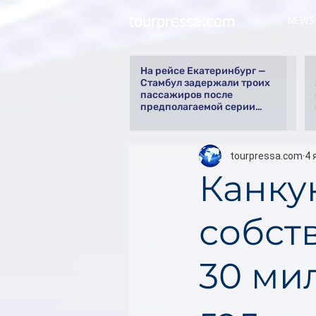
tourpressa.com
NEWS
На рейсе Екатеринбург —
Стамбул задержали троих
пассажиров после
предполагаемой серии
краж
tourpressa.com
4 
Канку
собст
30 ми