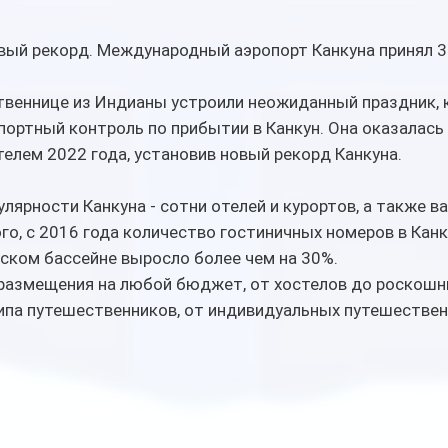
овый рекорд. Международный аэропорт Канкуна принял 3
твеннице из Индианы устроили неожиданный праздник, к
портный контроль по прибытии в Канкун. Она оказалась
елем 2022 года, установив новый рекорд Канкуна.
улярности Канкуна - сотни отелей и курортов, а также в
го, с 2016 года количество гостиничных номеров в Канк
ском бассейне выросло более чем на 30%.
 размещения на любой бюджет, от хостелов до роскошны
па путешественников, от индивидуальных путешественн