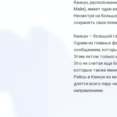
Канкун, расположен
Майя), имеет одни и
Несмотря на большое
сохранять свои пля
Канкун — большой го
Одним из главных фа
сообщением, который
Этим летом только и
Это не считая еще б
которые также имею
Рейсы в Канкун из м
длятся всего пару ч
направлением.