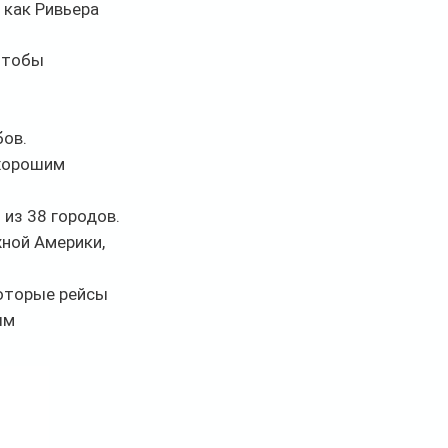
как Ривьера 
чтобы 
бов.
хорошим 
из 38 городов. 
ной Америки, 
которые рейсы 
ым 