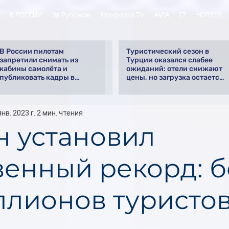
В РОССИИ
За Рубежом
tourpressa TV
AVIA
IT
HOTELS
В России пилотам
Туристический сезон в
запретили снимать из
Турции оказался слабее
кабины самолёта и
ожиданий: отели снижают
публиковать кадры в
цены, но загрузка остается
интернете
низкой
янв. 2023 г.
2 мин. чтения
н установил
венный рекорд: 
ллионов туристов