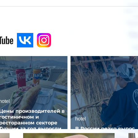
hotel
Цены производителей в
гостиничном и
hotel
ресторанном секторе
Турции за год выросли
В России резко вырос
почти на 32%
спрос на отели без зве