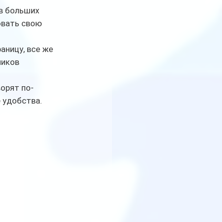
в больших 
овать свою 
ницу, все же 
иков 
ворят по-
 удобства.