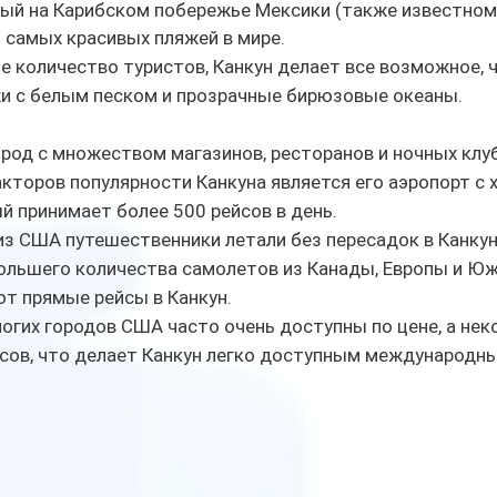
ный на Карибском побережье Мексики (также известном 
з самых красивых пляжей в мире.
 количество туристов, Канкун делает все возможное, 
жи с белым песком и прозрачные бирюзовые океаны. 
род с множеством магазинов, ресторанов и ночных клу
кторов популярности Канкуна является его аэропорт с 
 принимает более 500 рейсов в день.
з США путешественники летали без пересадок в Канкун 
ольшего количества самолетов из Канады, Европы и Юж
т прямые рейсы в Канкун.
ногих городов США часто очень доступны по цене, а не
асов, что делает Канкун легко доступным международн